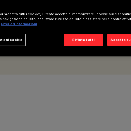
u “Accetta tutti i cookie”, l'utente accetta di memorizzare i cookie sul dispositi
a navigazione del sito, analizzare l'utilizzo del sito e assistere nelle nostre attivi
Ulteriori informazioni
zioni cookie
Rifiuta tutti
Accetta tut