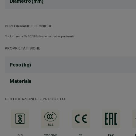
Diametro (mm)
PERFORMANCE TECNICHE
Conforme alla EN60598-1 e alle normative pertinenti.
PROPRIETÀ FISICHE
Peso (kg)
Materiale
CERTIFICAZIONI DEL PRODOTTO
BIS
CCC S&E
CE
EAC