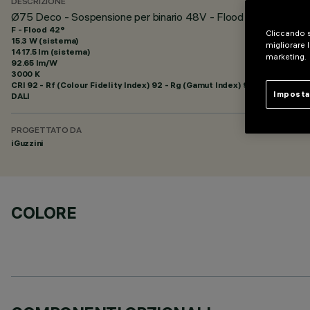
DESCRIZIONE
Ø75 Deco - Sospensione per binario 48V - Flood Beam
F - Flood 42°
Cliccando s
15.3 W (sistema)
migliorare l
1417.5 lm (sistema)
marketing.
92.65 lm/W
3000 K
CRI
92
- Rf (Colour Fidelity Index) 92 - Rg (Gamut Index) 99
Imposta
DALI
PROGETTATO DA
iGuzzini
COLORE