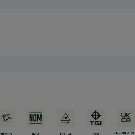
UK CONFORMI
ENEC-03
NOM
RETILAP
TISI