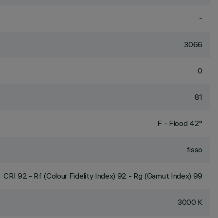
-
3066
0
81
F - Flood 42°
fisso
CRI
92
- Rf (Colour Fidelity Index) 92 - Rg (Gamut Index) 99
3000 K