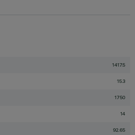
1417.5
15.3
1750
14
92.65