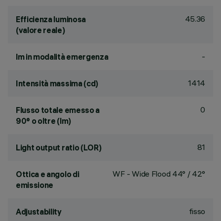
45.36
Efficienza luminosa
(valore reale)
-
lm in modalità emergenza
1414
Intensità massima (cd)
0
Flusso totale emesso a
90° o oltre (lm)
81
Light output ratio (LOR)
WF - Wide Flood 44° / 42°
Ottica e angolo di
emissione
fisso
Adjustability