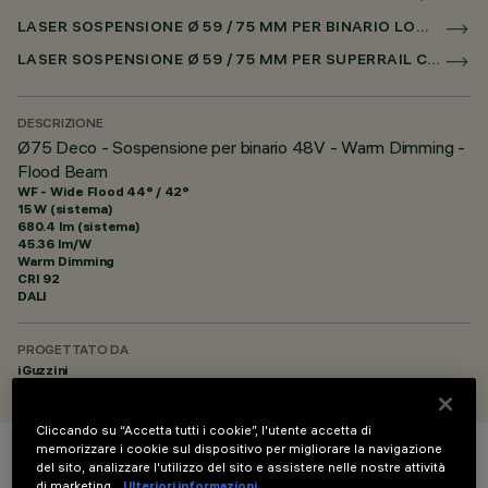
LASER SOSPENSIONE Ø 59 / 75 MM PER BINARIO LOW VOLTAGE CASAMBI
LASER SOSPENSIONE Ø 59 / 75 MM PER SUPERRAIL CASAMBI
DESCRIZIONE
Ø75 Deco - Sospensione per binario 48V - Warm Dimming -
Flood Beam
WF - Wide Flood 44° / 42°
15 W (sistema)
680.4 lm (sistema)
45.36 lm/W
Warm Dimming
CRI
92
DALI
PROGETTATO DA
iGuzzini
Cliccando su “Accetta tutti i cookie”, l'utente accetta di
memorizzare i cookie sul dispositivo per migliorare la navigazione
del sito, analizzare l'utilizzo del sito e assistere nelle nostre attività
COLORE
di marketing.
Ulteriori informazioni