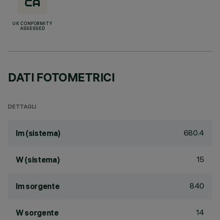
UK CONFORMITY
ASSESSED
DATI FOTOMETRICI
DETTAGLI
680.4
lm (sistema)
15
W (sistema)
840
lm sorgente
14
W sorgente