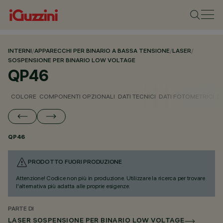
INTERNI
/
APPARECCHI PER BINARIO A BASSA TENSIONE
/
LASER
/
SOSPENSIONE PER BINARIO LOW VOLTAGE
QP46
COLORE
COMPONENTI OPZIONALI
DATI TECNICI
DATI FOTOMETRICI
D
QP46
PRODOTTO FUORI PRODUZIONE
Attenzione! Codice non più in produzione. Utilizzare la ricerca per trovare
l'alternativa più adatta alle proprie esigenze.
PARTE DI
LASER SOSPENSIONE PER BINARIO LOW VOLTAGE