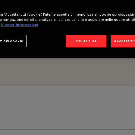
u “Accetta tutti i cookie”, l'utente accetta di memorizzare i cookie sul dispositi
a navigazione del sito, analizzare l'utilizzo del sito e assistere nelle nostre attivi
Ulteriori informazioni
zioni cookie
Rifiuta tutti
Accetta tut