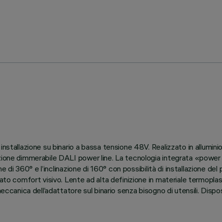
installazione su binario a bassa tensione 48V. Realizzato in allumini
nzione dimmerabile DALI power line. La tecnologia integrata «power
ne di 360° e l’inclinazione di 160° con possibilità di installazione de
ato comfort visivo. Lente ad alta definizione in materiale termoplas
meccanica dell’adattatore sul binario senza bisogno di utensili. Disp