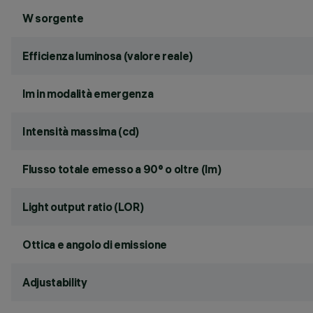
W sorgente
Efficienza luminosa (valore reale)
lm in modalità emergenza
Intensità massima (cd)
Flusso totale emesso a 90° o oltre (lm)
Light output ratio (LOR)
Ottica e angolo di emissione
Adjustability