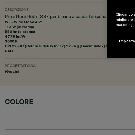
DESCRIZIONE
Cliccando s
Proiettore Robin Ø37 per binario a bassa tensione 48V - DALI
migliorare l
WF - Wide Flood 45°
marketing.
11.3 W (sistema)
540 lm (sistema)
47.79 lm/W
3000 K
Imposta
CRI
92
- Rf (Colour Fidelity Index) 92 - Rg (Gamut Index) 99
DALI
PROGETTATO DA
iGuzzini
COLORE