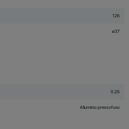
126
ø37
0.25
Alluminio pressofuso