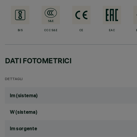
BIS
CCC S&E
CE
EAC
DATI FOTOMETRICI
DETTAGLI
lm (sistema)
W (sistema)
lm sorgente