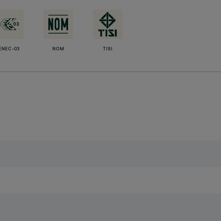
ENEC-03
NOM
TISI