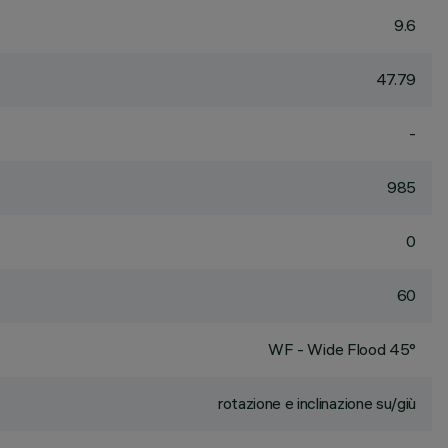
9.6
47.79
-
985
0
60
WF - Wide Flood 45°
rotazione e inclinazione su/giù