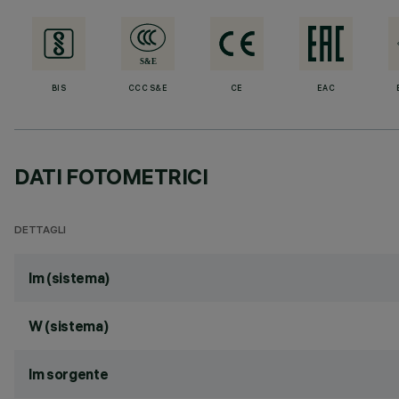
BIS
CCC S&E
CE
EAC
DATI FOTOMETRICI
DETTAGLI
lm (sistema)
W (sistema)
lm sorgente