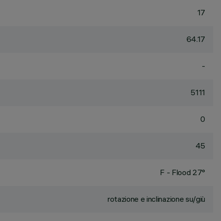
17
64.17
-
5111
0
45
F - Flood 27°
rotazione e inclinazione su/giù