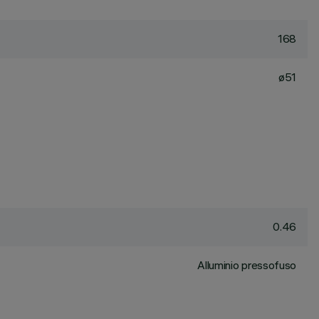
168
ø51
0.46
Alluminio pressofuso