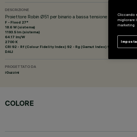
DESCRIZIONE
Cliccando s
Proiettore Robin Ø51 per binario a bassa tensione 48V - DALI
migliorare l
F - Flood 27°
marketing.
18.6 W (sistema)
1193.5 lm (sistema)
64.17 lm/W
2700 K
Imposta
CRI
92
- Rf (Colour Fidelity Index) 92 - Rg (Gamut Index) 99
DALI
PROGETTATO DA
iGuzzini
COLORE