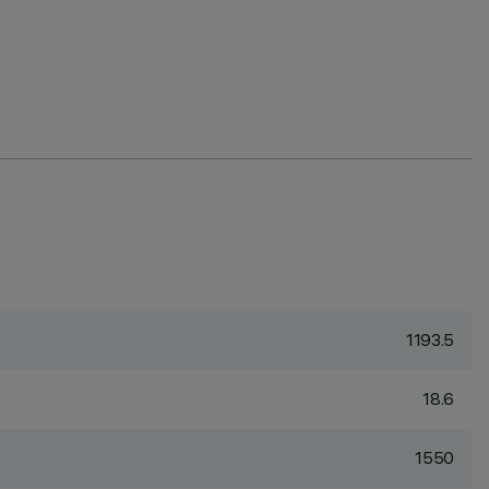
1193.5
18.6
1550