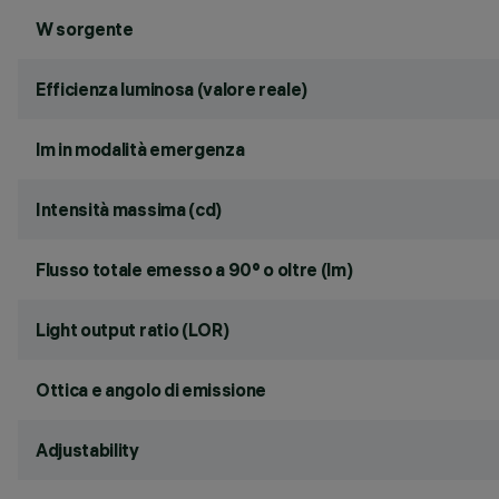
W sorgente
Efficienza luminosa (valore reale)
lm in modalità emergenza
Intensità massima (cd)
Flusso totale emesso a 90° o oltre (lm)
Light output ratio (LOR)
Ottica e angolo di emissione
Adjustability