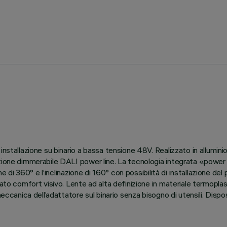
installazione su binario a bassa tensione 48V. Realizzato in allumini
nzione dimmerabile DALI power line. La tecnologia integrata «power
ne di 360° e l’inclinazione di 160° con possibilità di installazione de
ato comfort visivo. Lente ad alta definizione in materiale termoplas
meccanica dell’adattatore sul binario senza bisogno di utensili. Disp