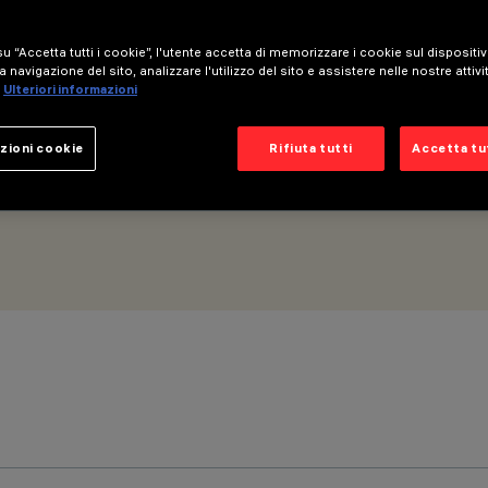
u “Accetta tutti i cookie”, l'utente accetta di memorizzare i cookie sul dispositi
a navigazione del sito, analizzare l'utilizzo del sito e assistere nelle nostre attivi
Ulteriori informazioni
zioni cookie
Rifiuta tutti
Accetta tut