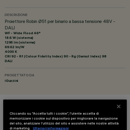
DESCRIZIONE
Proiettore Robin Ø51 per binario a bassa tensione 48V -
DALI
WF - Wide Flood 46°
18.6 W (sistema)
1295 lm (sistema)
69.62 lm/W
4000 K
CRI
92
- Rf (Colour Fidelity Index) 90 - Rg (Gamut Index) 98
DALI
PROGETTATO DA
iGuzzini
COLORE
Cliccando su “Accetta tutti i cookie”, l'utente accetta di
memorizzare i cookie sul dispositivo per migliorare la navigazione
del sito, analizzare l'utilizzo del sito e assistere nelle nostre attività
di marketing.
Ulteriori informazioni