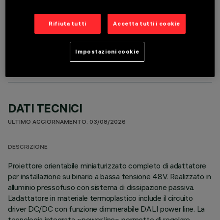
Rifiuta tutti
Accetta tutti i cookie
COMPONENTI OPZIONALI
Impostazioni cookie
DATI TECNICI
ULTIMO AGGIORNAMENTO: 03/08/2026
DESCRIZIONE
Proiettore orientabile miniaturizzato completo di adattatore
per installazione su binario a bassa tensione 48V. Realizzato in
alluminio pressofuso con sistema di dissipazione passiva.
L’adattatore in materiale termoplastico include il circuito
driver DC/DC con funzione dimmerabile DALI power line. La
tecnologia integrata «power line» permette di regolare