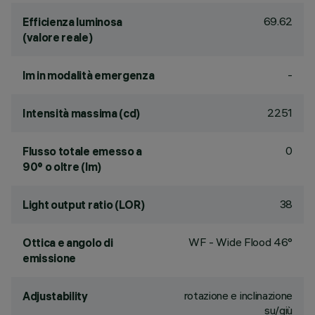
69.62
Efficienza luminosa
(valore reale)
-
lm in modalità emergenza
2251
Intensità massima (cd)
0
Flusso totale emesso a
90° o oltre (lm)
38
Light output ratio (LOR)
WF - Wide Flood 46°
Ottica e angolo di
emissione
rotazione e inclinazione
Adjustability
su/giù