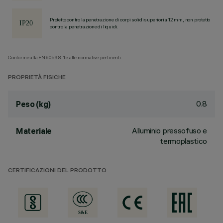
Protetto contro la penetrazione di corpi solidi superiori a 12 mm, non protetto
contro la penetrazione di liquidi.
Conforme alla EN60598-1 e alle normative pertinenti.
PROPRIETÀ FISICHE
0.8
Peso (kg)
Alluminio pressofuso e
Materiale
termoplastico
CERTIFICAZIONI DEL PRODOTTO