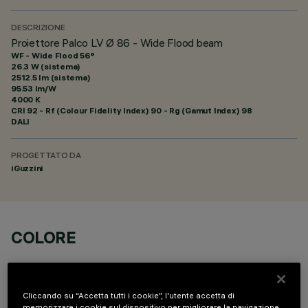
DESCRIZIONE
Proiettore Palco LV Ø 86 - Wide Flood beam
WF - Wide Flood 56°
26.3 W (sistema)
2512.5 lm (sistema)
95.53 lm/W
4000 K
CRI
92
- Rf (Colour Fidelity Index) 90 - Rg (Gamut Index) 98
DALI
PROGETTATO DA
iGuzzini
COLORE
Cliccando su “Accetta tutti i cookie”, l'utente accetta di
memorizzare i cookie sul dispositivo per migliorare la navigazione