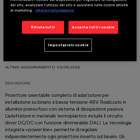
del sito, analizzare l'utilizzo del sito e assistere nelle nostre attività
di marketing.
Ulteriori informazioni
COMPONENTI OPZIONALI
Rifiuta tutti
Accetta tutti i cookie
Impostazioni cookie
DATI TECNICI
ULTIMO AGGIORNAMENTO: 03/08/2026
DESCRIZIONE
Proiettore orientabile completo di adattatore per
installazione su binario a bassa tensione 48V. Realizzato in
alluminio pressofuso con sistema di dissipazione passiva.
L’adattatore in materiale termoplastico include il circuito
driver DC/DC con funzione dimmerabile DALI. La tecnologia
integrata «power line» permette di regolare
indipendentemente ogni proiettore inserito sul binario. Gli