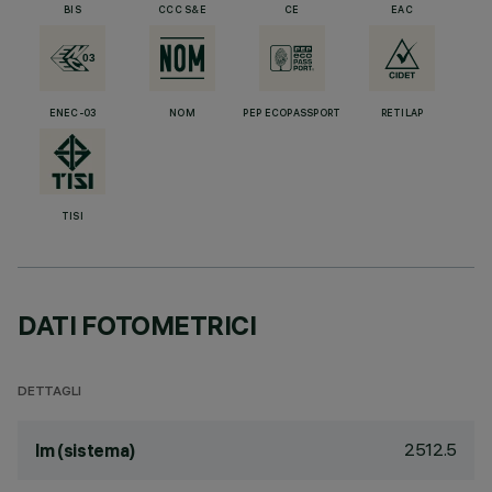
BIS
CCC S&E
CE
EAC
ENEC-03
NOM
PEP ECOPASSPORT
RETILAP
TISI
DATI FOTOMETRICI
DETTAGLI
2512.5
lm (sistema)