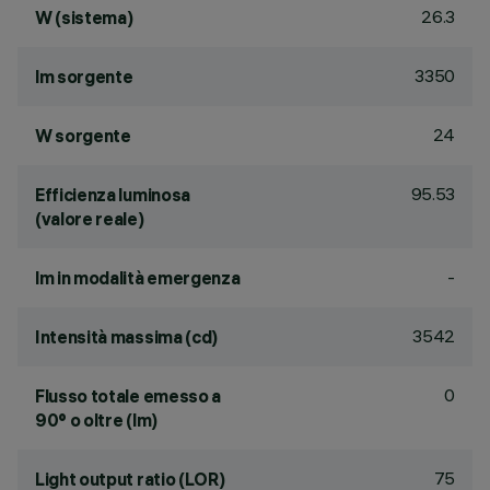
26.3
W (sistema)
3350
lm sorgente
24
W sorgente
95.53
Efficienza luminosa
(valore reale)
-
lm in modalità emergenza
3542
Intensità massima (cd)
0
Flusso totale emesso a
90° o oltre (lm)
75
Light output ratio (LOR)