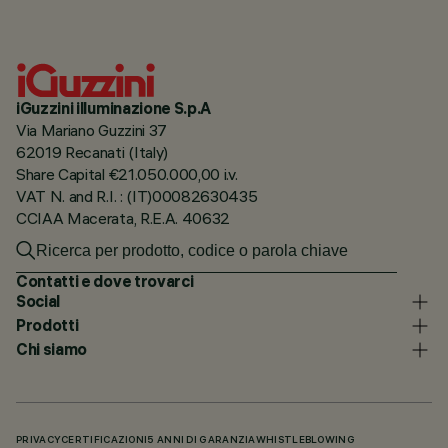
iGuzzini illuminazione S.p.A
Via Mariano Guzzini 37
62019 Recanati (Italy)
Share Capital €21.050.000,00 i.v.
VAT N. and R.I. : (IT)00082630435
CCIAA Macerata, R.E.A. 40632
Contatti e dove trovarci
Social
Prodotti
Chi siamo
PRIVACY
CERTIFICAZIONI
5 ANNI DI GARANZIA
WHISTLEBLOWING