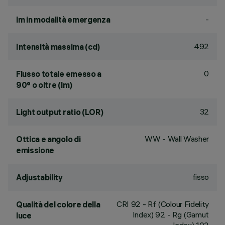
-
lm in modalità emergenza
492
Intensità massima (cd)
0
Flusso totale emesso a
90° o oltre (lm)
32
Light output ratio (LOR)
WW - Wall Washer
Ottica e angolo di
emissione
fisso
Adjustability
CRI
92
- Rf (Colour Fidelity
Qualità del colore della
Index) 92 - Rg (Gamut
luce