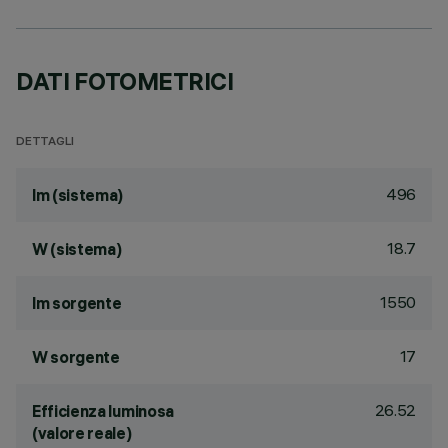
DATI FOTOMETRICI
DETTAGLI
496
lm (sistema)
18.7
W (sistema)
1550
lm sorgente
17
W sorgente
26.52
Efficienza luminosa
(valore reale)