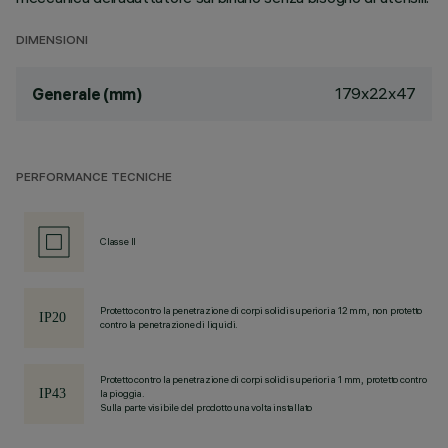
DIMENSIONI
179x22x47
Generale (mm)
PERFORMANCE TECNICHE
Classe II
Protetto contro la penetrazione di corpi solidi superiori a 12 mm, non protetto
contro la penetrazione di liquidi.
Protetto contro la penetrazione di corpi solidi superiori a 1 mm, protetto contro
la pioggia.
Sulla parte visibile del prodotto una volta installato