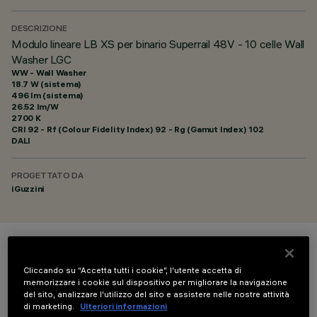
DESCRIZIONE
Modulo lineare LB XS per binario Superrail 48V - 10 celle Wall
Washer LGC
WW - Wall Washer
18.7 W (sistema)
496 lm (sistema)
26.52 lm/W
2700 K
CRI
92
- Rf (Colour Fidelity Index) 92 - Rg (Gamut Index) 102
DALI
PROGETTATO DA
iGuzzini
COLORE
Cliccando su “Accetta tutti i cookie”, l'utente accetta di
memorizzare i cookie sul dispositivo per migliorare la navigazione
del sito, analizzare l'utilizzo del sito e assistere nelle nostre attività
di marketing.
Ulteriori informazioni