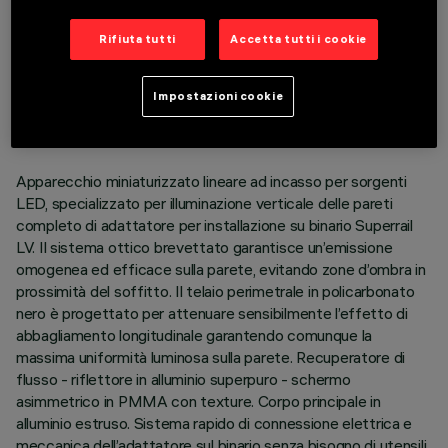
Rifiuta tutti
Accetta tutti i cookie
DATI TECNICI
ULTIMO AGGIORNAMENTO: 03/08/2026
Impostazioni cookie
DESCRIZIONE
Apparecchio miniaturizzato lineare ad incasso per sorgenti
LED, specializzato per illuminazione verticale delle pareti
completo di adattatore per installazione su binario Superrail
LV. Il sistema ottico brevettato garantisce un’emissione
omogenea ed efficace sulla parete, evitando zone d’ombra in
prossimità del soffitto. Il telaio perimetrale in policarbonato
nero è progettato per attenuare sensibilmente l’effetto di
abbagliamento longitudinale garantendo comunque la
massima uniformità luminosa sulla parete. Recuperatore di
flusso - riflettore in alluminio superpuro - schermo
asimmetrico in PMMA con texture. Corpo principale in
alluminio estruso. Sistema rapido di connessione elettrica e
meccanica dell’adattatore sul binario senza bisogno di utensili.