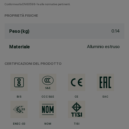
Conforme alla EN60598-1 e alle normative pertinenti.
PROPRIETÀ FISICHE
0.14
Peso (kg)
Alluminio estruso
Materiale
CERTIFICAZIONI DEL PRODOTTO
BIS
CCC S&E
CE
EAC
ENEC-03
NOM
TISI