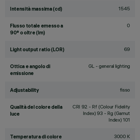
1545
Intensità massima (cd)
0
Flusso totale emesso a
90° o oltre (lm)
69
Light output ratio (LOR)
GL - general lighting
Ottica e angolo di
emissione
fisso
Adjustability
CRI
92
- Rf (Colour Fidelity
Qualità del colore della
Index) 93 - Rg (Gamut
luce
Index) 101
3000 K
Temperatura di colore