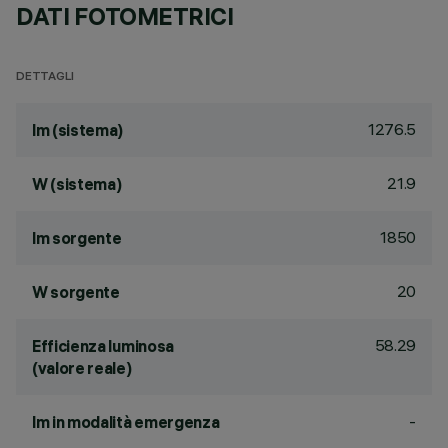
DATI FOTOMETRICI
DETTAGLI
1276.5
lm (sistema)
21.9
W (sistema)
1850
lm sorgente
20
W sorgente
58.29
Efficienza luminosa
(valore reale)
-
lm in modalità emergenza