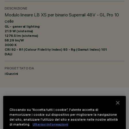
DESCRIZIONE
Modulo lineare LB XS per binario Superrail 48V - GL Pro 10
celle
GL - general lighting
21.9 W (sistema)
1276.5 lm (sistema)
58.29 lm/W
3000 K
CRI
92
- Rf (Colour Fidelity Index) 93 - Rg (Gamut Index) 101
DALI
PROGETTATO DA
iGuzzini
COLORE
Cliccando su “Accetta tutti i cookie”, l'utente accetta di
memorizzare i cookie sul dispositivo per migliorare la navigazione
del sito, analizzare l'utilizzo del sito e assistere nelle nostre attività
di marketing.
Ulteriori informazioni