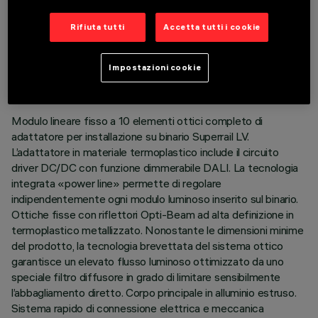
Rifiuta tutti
Accetta tutti i cookie
DATI TECNICI
ULTIMO AGGIORNAMENTO: 03/08/2026
Impostazioni cookie
DESCRIZIONE
Modulo lineare fisso a 10 elementi ottici completo di
adattatore per installazione su binario Superrail LV.
L’adattatore in materiale termoplastico include il circuito
driver DC/DC con funzione dimmerabile DALI. La tecnologia
integrata «power line» permette di regolare
indipendentemente ogni modulo luminoso inserito sul binario.
Ottiche fisse con riflettori Opti-Beam ad alta definizione in
termoplastico metallizzato. Nonostante le dimensioni minime
del prodotto, la tecnologia brevettata del sistema ottico
garantisce un elevato flusso luminoso ottimizzato da uno
speciale filtro diffusore in grado di limitare sensibilmente
l’abbagliamento diretto. Corpo principale in alluminio estruso.
Sistema rapido di connessione elettrica e meccanica