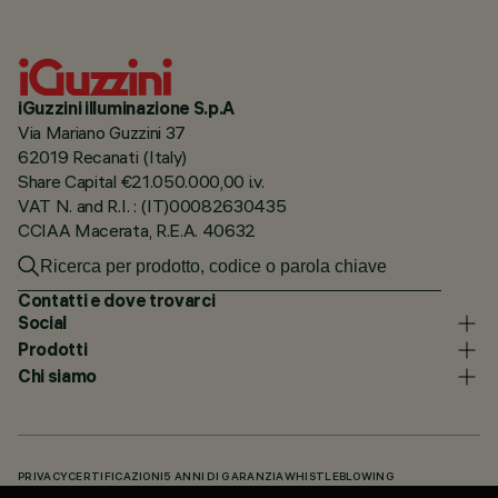
iGuzzini illuminazione S.p.A
Via Mariano Guzzini 37
62019 Recanati (Italy)
Share Capital €21.050.000,00 i.v.
VAT N. and R.I. : (IT)00082630435
CCIAA Macerata, R.E.A. 40632
Contatti e dove trovarci
Social
Prodotti
Chi siamo
PRIVACY
CERTIFICAZIONI
5 ANNI DI GARANZIA
WHISTLEBLOWING