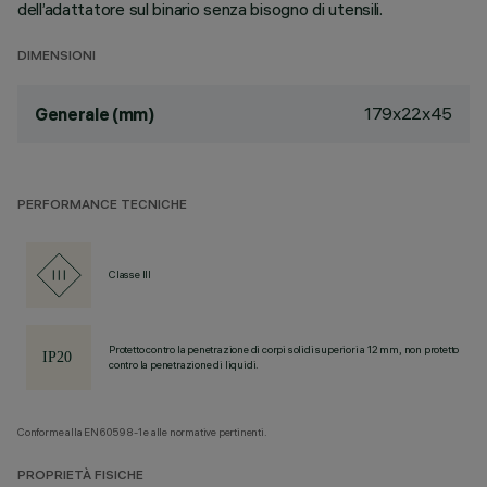
dell’adattatore sul binario senza bisogno di utensili.
DIMENSIONI
179x22x45
Generale (mm)
PERFORMANCE TECNICHE
Classe III
Protetto contro la penetrazione di corpi solidi superiori a 12 mm, non protetto
contro la penetrazione di liquidi.
Conforme alla EN60598-1 e alle normative pertinenti.
PROPRIETÀ FISICHE