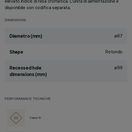
elevato indice di resa cromatica. L'unità di alimentazione è
disponibile con codifica separata.
DIMENSIONI
ø67
Diametro (mm)
Rotondo
Shape
ø59
Recessed hole
dimensions (mm)
PERFORMANCE TECNICHE
Classe III