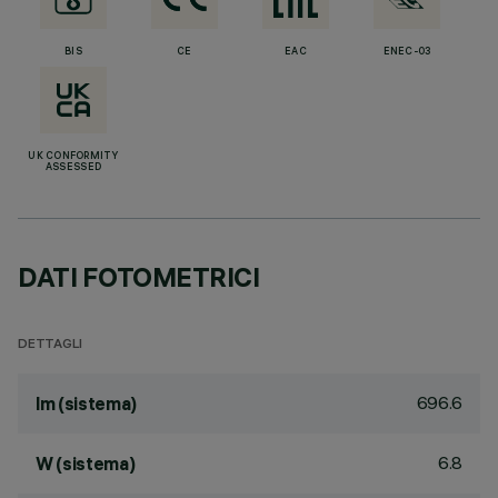
BIS
CE
EAC
ENEC-03
UK CONFORMITY
ASSESSED
DATI FOTOMETRICI
DETTAGLI
696.6
lm (sistema)
6.8
W (sistema)