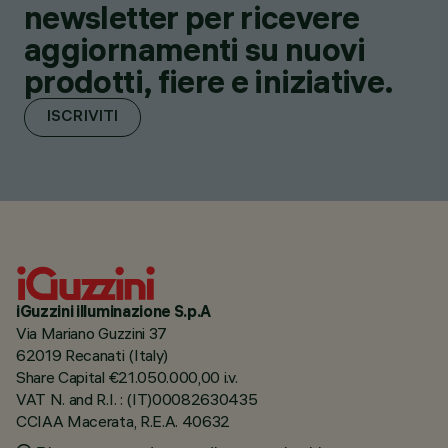
newsletter per ricevere
aggiornamenti su nuovi
prodotti, fiere e iniziative.
ISCRIVITI
iGuzzini illuminazione S.p.A
Via Mariano Guzzini 37
62019 Recanati (Italy)
Share Capital €21.050.000,00 i.v.
VAT N. and R.I. : (IT)00082630435
CCIAA Macerata, R.E.A. 40632