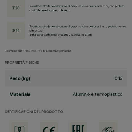
Protetto contro la penetrazione di corpi solidi superiori a 12 mm, non protetto
contro la penetrazione di liquidi.
Protetto contro la penetrazione di corpi solidi superiori a 1 mm, protetto contro
gli spruzzi.
Sulla parte visibile del prodotto una volta installato
Conforme alla EN60598-1 e alle normative pertinenti.
PROPRIETÀ FISICHE
0.13
Peso (kg)
Alluminio e termoplastico
Materiale
CERTIFICAZIONI DEL PRODOTTO