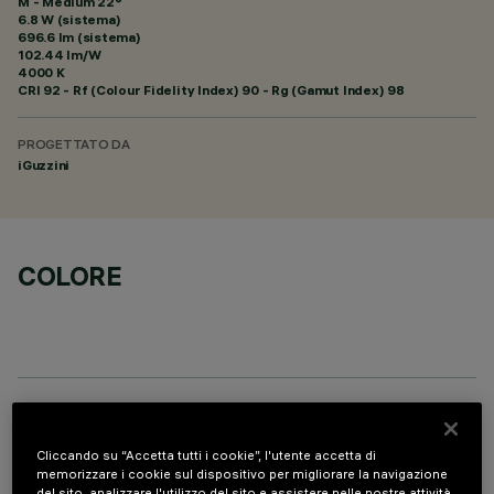
M - Medium 22°
6.8 W (sistema)
696.6 lm (sistema)
102.44 lm/W
4000 K
CRI
92
- Rf (Colour Fidelity Index) 90 - Rg (Gamut Index) 98
PROGETTATO DA
iGuzzini
COLORE
COMPONENTI OPZIONALI
Cliccando su “Accetta tutti i cookie”, l'utente accetta di
memorizzare i cookie sul dispositivo per migliorare la navigazione
del sito, analizzare l'utilizzo del sito e assistere nelle nostre attività