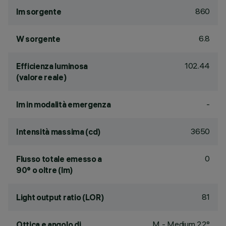
860
lm sorgente
6.8
W sorgente
102.44
Efficienza luminosa
(valore reale)
-
lm in modalità emergenza
3650
Intensità massima (cd)
0
Flusso totale emesso a
90° o oltre (lm)
81
Light output ratio (LOR)
M - Medium 22°
Ottica e angolo di