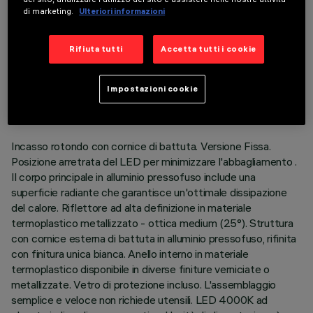
di marketing.
Ulteriori informazioni
Rifiuta tutti
Accetta tutti i cookie
DATI TECNICI
ULTIMO AGGIORNAMENTO: 06/08/2026
Impostazioni cookie
DESCRIZIONE
Incasso rotondo con cornice di battuta. Versione Fissa.
Posizione arretrata del LED per minimizzare l'abbagliamento .
Il corpo principale in alluminio pressofuso include una
superficie radiante che garantisce un'ottimale dissipazione
del calore. Riflettore ad alta definizione in materiale
termoplastico metallizzato - ottica medium (25°). Struttura
con cornice esterna di battuta in alluminio pressofuso, rifinita
con finitura unica bianca. Anello interno in materiale
termoplastico disponibile in diverse finiture verniciate o
metallizzate. Vetro di protezione incluso. L'assemblaggio
semplice e veloce non richiede utensili. LED 4000K ad