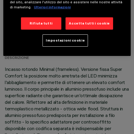
del sito, analizzare l'utilizzo del sito e assistere nelle nostre attività
di marketing.
Ulteriori informazioni
Rifiuta tutti
Accetta tutti i cookie
DATI TECNICI
Impostazioni cookie
ULTIMO AGGIORNAMENTO: 07/08/2026
DESCRIZIONE
Incasso rotondo Minimal (frameless). Versione fissa Super
Comfort: la posizione molto arretrata del LED minimizza
l'abbagliamento e permette di ottenere un elevato comfort
luminoso. Il corpo principale in alluminio pressofuso include una
superficie radiante che garantisce un'ottimale dissipazione
del calore. Riflettore ad alta definizione in materiale
termoplastico metallizzato - ottica wide flood. Struttura in
alluminio pressofuso predisposta per installazione a filo
soffitto - lo specifico adattatore per controsoffitto
disponibile con codifica separata è indispensabile per