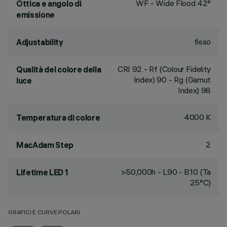
WF - Wide Flood 42°
Ottica e angolo di
emissione
fisso
Adjustability
CRI
92
- Rf (Colour Fidelity
Qualità del colore della
Index) 90 - Rg (Gamut
luce
Index) 98
4000 K
Temperatura di colore
2
MacAdam Step
>50,000h - L90 - B10 (Ta
Lifetime LED 1
25°C)
GRAFICI E CURVE POLARI