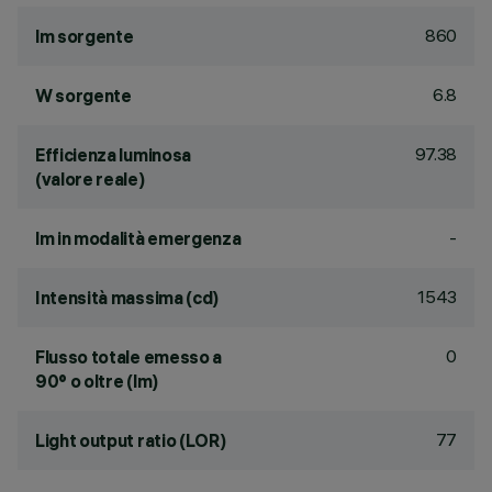
860
lm sorgente
6.8
W sorgente
97.38
Efficienza luminosa
(valore reale)
-
lm in modalità emergenza
1543
Intensità massima (cd)
0
Flusso totale emesso a
90° o oltre (lm)
77
Light output ratio (LOR)