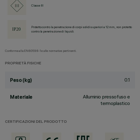
Classe III
Protetto contro la penetrazione di corpi solidi superiori a 12 mm, non protetto
contro la penetrazione di liquidi.
Conforme alla EN60598-1 e alle normative pertinenti.
PROPRIETÀ FISICHE
0.1
Peso (kg)
Alluminio pressofuso e
Materiale
termoplastico
CERTIFICAZIONI DEL PRODOTTO