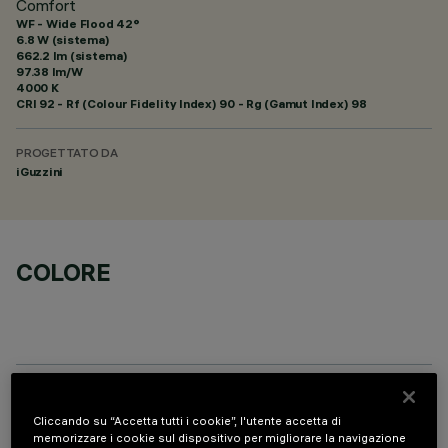
Comfort
WF - Wide Flood 42°
6.8 W (sistema)
662.2 lm (sistema)
97.38 lm/W
4000 K
CRI
92
- Rf (Colour Fidelity Index) 90 - Rg (Gamut Index) 98
PROGETTATO DA
iGuzzini
COLORE
COMPONENTI OPZIONALI
Cliccando su “Accetta tutti i cookie”, l'utente accetta di
memorizzare i cookie sul dispositivo per migliorare la navigazione