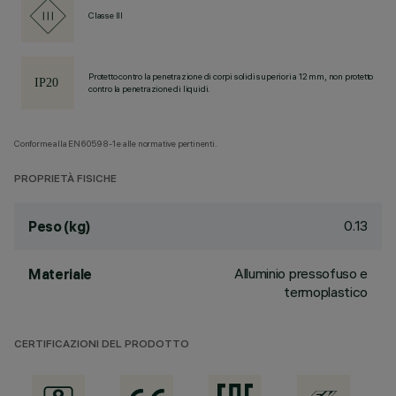
Classe III
Protetto contro la penetrazione di corpi solidi superiori a 12 mm, non protetto
contro la penetrazione di liquidi.
Conforme alla EN60598-1 e alle normative pertinenti.
PROPRIETÀ FISICHE
0.13
Peso (kg)
Alluminio pressofuso e
Materiale
termoplastico
CERTIFICAZIONI DEL PRODOTTO