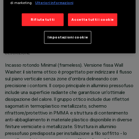
di marketing.
Ulteriori informazioni
Rifiuta tutti
Accetta tutti i cookie
DATI TECNICI
Impostazioni cookie
ULTIMO AGGIORNAMENTO: 05/08/2026
DESCRIZIONE
Incasso rotondo Minimal (frameless). Versione fissa Wall
Washer: il sistema ottico è progettato per indirizzare il flusso
sul piano verticale senza zone d'ombra delineando con
precisione i contorni. Il corpo principale in alluminio pressofuso
include una superficie radiante che garantisce un'ottimale
dissipazione del calore. Il gruppo ottico include due riflettori
sagomati in termoplastico metallizzato, schermo
rifrattore/protettivo in PMMA e struttura di contenimento
anti-abbagliamento in materiale plastico disponibile in diverse
finiture verniciate o metallizzate. Struttura in alluminio
pressofuso predisposta per installazione a filo soffitto - lo