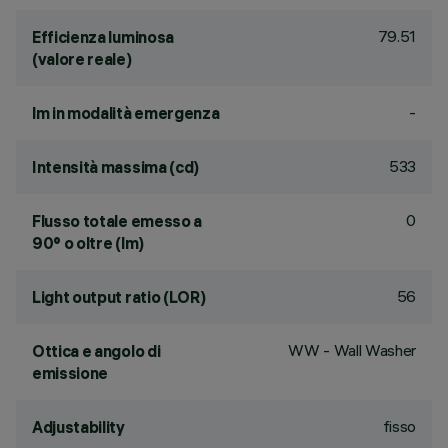
79.51
Efficienza luminosa
(valore reale)
-
lm in modalità emergenza
533
Intensità massima (cd)
0
Flusso totale emesso a
90° o oltre (lm)
56
Light output ratio (LOR)
WW - Wall Washer
Ottica e angolo di
emissione
fisso
Adjustability