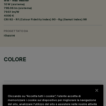
WW - Wall Washer
10 W (sistema)
795.06 lm (sistema)
79.51 lm/W
4000 K
CRI
92
- Rf (Colour Fidelity Index) 90 - Rg (Gamut Index) 98
PROGETTATO DA
iGuzzini
COLORE
COMPONENTI OPZIONALI
Cliccando su “Accetta tutti i cookie”, l'utente accetta di
memorizzare i cookie sul dispositivo per migliorare la navigazione
del sito, analizzare l'utilizzo del sito e assistere nelle nostre attività