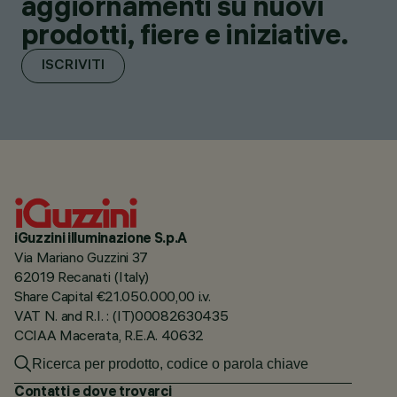
aggiornamenti su nuovi
prodotti, fiere e iniziative.
ISCRIVITI
iGuzzini illuminazione S.p.A
Via Mariano Guzzini 37
62019 Recanati (Italy)
Share Capital €21.050.000,00 i.v.
VAT N. and R.I. : (IT)00082630435
CCIAA Macerata, R.E.A. 40632
Contatti e dove trovarci