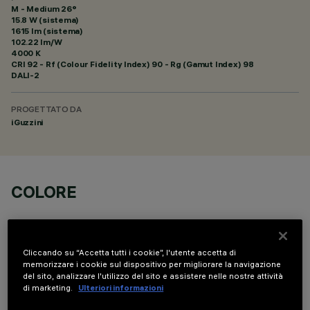
M - Medium 26°
15.8 W (sistema)
1615 lm (sistema)
102.22 lm/W
4000 K
CRI
92
- Rf (Colour Fidelity Index) 90 - Rg (Gamut Index) 98
DALI-2
PROGETTATO DA
iGuzzini
COLORE
Cliccando su “Accetta tutti i cookie”, l'utente accetta di
memorizzare i cookie sul dispositivo per migliorare la navigazione
del sito, analizzare l'utilizzo del sito e assistere nelle nostre attività
COMPONENTI OPZIONALI
di marketing.
Ulteriori informazioni