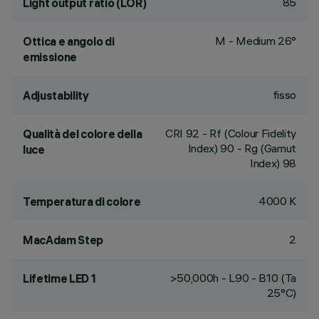
85
Light output ratio (LOR)
M - Medium 26°
Ottica e angolo di
emissione
fisso
Adjustability
CRI
92
- Rf (Colour Fidelity
Qualità del colore della
Index) 90 - Rg (Gamut
luce
Index) 98
4000 K
Temperatura di colore
2
MacAdam Step
>50,000h - L90 - B10 (Ta
Lifetime LED 1
25°C)