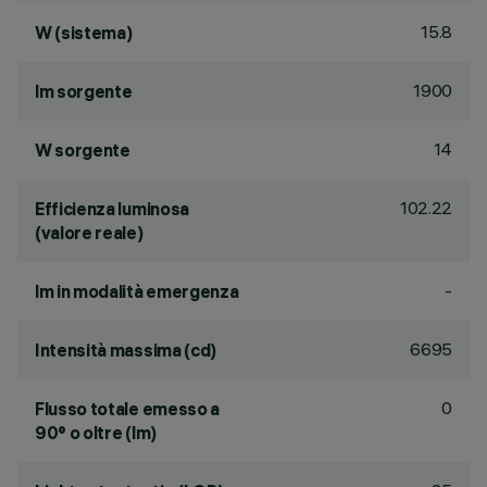
15.8
W (sistema)
1900
lm sorgente
14
W sorgente
102.22
Efficienza luminosa
(valore reale)
-
lm in modalità emergenza
6695
Intensità massima (cd)
0
Flusso totale emesso a
90° o oltre (lm)