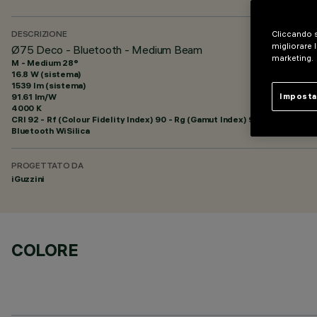
Cliccando s
DESCRIZIONE
migliorare l
Ø75 Deco - Bluetooth - Medium Beam
marketing.
M - Medium 28°
16.8 W (sistema)
1539 lm (sistema)
91.61 lm/W
Imposta
4000 K
CRI
92
- Rf (Colour Fidelity Index) 90 - Rg (Gamut Index) 98
Bluetooth WiSilica
PROGETTATO DA
iGuzzini
COLORE