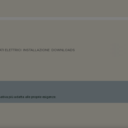
ATI ELETTRICI
INSTALLAZIONE
DOWNLOADS
nativa più adatta alle proprie esigenze.