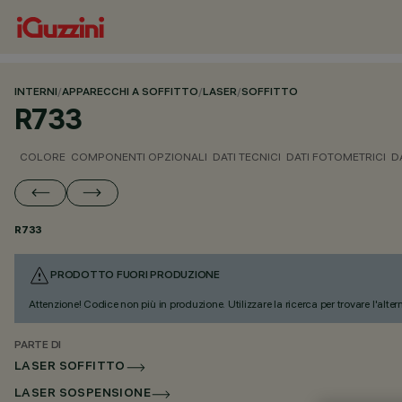
INTERNI
/
APPARECCHI A SOFFITTO
/
LASER
/
SOFFITTO
R733
COLORE
COMPONENTI OPZIONALI
DATI TECNICI
DATI FOTOMETRICI
D
R733
PRODOTTO FUORI PRODUZIONE
Attenzione! Codice non più in produzione. Utilizzare la ricerca per trovare l'alter
PARTE DI
LASER SOFFITTO
LASER SOSPENSIONE