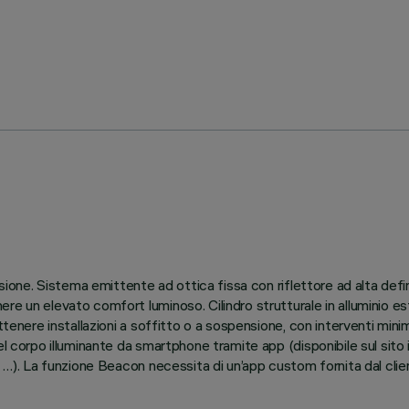
nsione. Sistema emittente ad ottica fissa con riflettore ad alta def
e un elevato comfort luminoso. Cilindro strutturale in alluminio est
ttenere installazioni a soffitto o a sospensione, con interventi mini
el corpo illuminante da smartphone tramite app (disponibile sul sito
/ …). La funzione Beacon necessita di un’app custom fornita dal clie