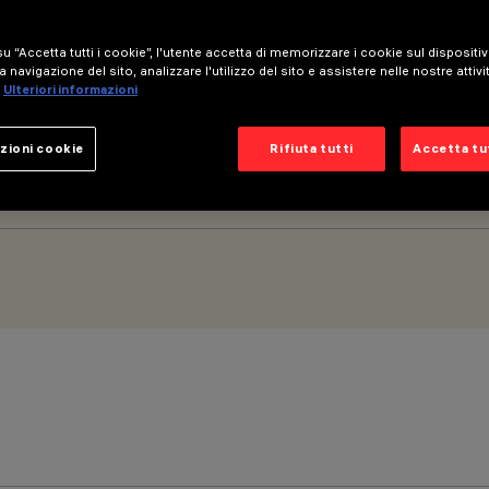
u “Accetta tutti i cookie”, l'utente accetta di memorizzare i cookie sul dispositi
a navigazione del sito, analizzare l'utilizzo del sito e assistere nelle nostre attivi
Ulteriori informazioni
zioni cookie
Rifiuta tutti
Accetta tut