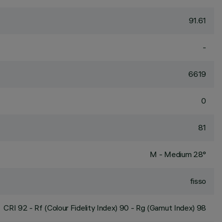
91.61
-
6619
0
81
M - Medium 28°
fisso
CRI
92
- Rf (Colour Fidelity Index) 90 - Rg (Gamut Index) 98