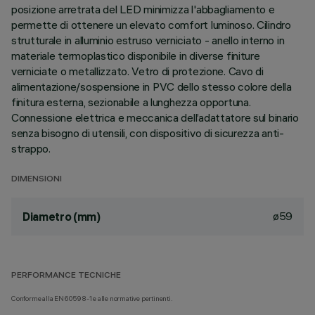
posizione arretrata del LED minimizza l'abbagliamento e
permette di ottenere un elevato comfort luminoso. Cilindro
strutturale in alluminio estruso verniciato - anello interno in
materiale termoplastico disponibile in diverse finiture
verniciate o metallizzato. Vetro di protezione. Cavo di
alimentazione/sospensione in PVC dello stesso colore della
finitura esterna, sezionabile a lunghezza opportuna.
Connessione elettrica e meccanica dell’adattatore sul binario
senza bisogno di utensili, con dispositivo di sicurezza anti-
strappo.
DIMENSIONI
ø59
Diametro (mm)
PERFORMANCE TECNICHE
Conforme alla EN60598-1 e alle normative pertinenti.