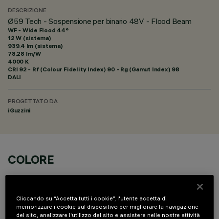
DESCRIZIONE
Ø59 Tech - Sospensione per binario 48V - Flood Beam
WF - Wide Flood 44°
12 W (sistema)
939.4 lm (sistema)
78.28 lm/W
4000 K
CRI
92
- Rf (Colour Fidelity Index) 90 - Rg (Gamut Index) 98
DALI
PROGETTATO DA
iGuzzini
COLORE
Cliccando su “Accetta tutti i cookie”, l'utente accetta di
memorizzare i cookie sul dispositivo per migliorare la navigazione
del sito, analizzare l'utilizzo del sito e assistere nelle nostre attività