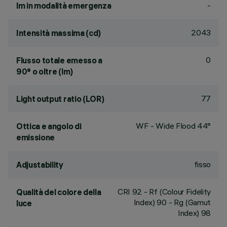
-
lm in modalità emergenza
2043
Intensità massima (cd)
0
Flusso totale emesso a
90° o oltre (lm)
77
Light output ratio (LOR)
WF - Wide Flood 44°
Ottica e angolo di
emissione
fisso
Adjustability
CRI
92
- Rf (Colour Fidelity
Qualità del colore della
Index) 90 - Rg (Gamut
luce
Index) 98