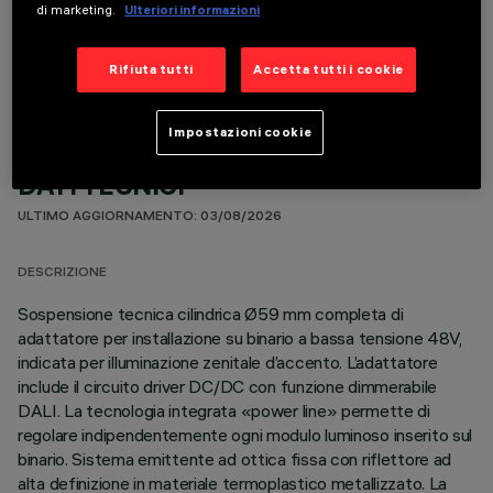
di marketing.
Ulteriori informazioni
COMPONENTI OPZIONALI
Rifiuta tutti
Accetta tutti i cookie
Impostazioni cookie
DATI TECNICI
ULTIMO AGGIORNAMENTO: 03/08/2026
DESCRIZIONE
Sospensione tecnica cilindrica Ø59 mm completa di
adattatore per installazione su binario a bassa tensione 48V,
indicata per illuminazione zenitale d’accento. L’adattatore
include il circuito driver DC/DC con funzione dimmerabile
DALI. La tecnologia integrata «power line» permette di
regolare indipendentemente ogni modulo luminoso inserito sul
binario. Sistema emittente ad ottica fissa con riflettore ad
alta definizione in materiale termoplastico metallizzato. La