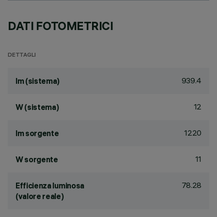
DATI FOTOMETRICI
DETTAGLI
939.4
lm (sistema)
12
W (sistema)
1220
lm sorgente
11
W sorgente
78.28
Efficienza luminosa
(valore reale)