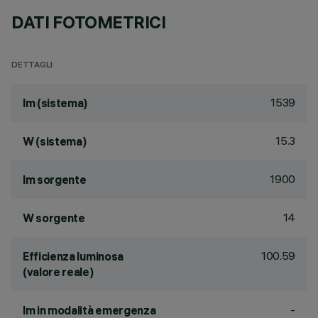
DATI FOTOMETRICI
DETTAGLI
1539
lm (sistema)
15.3
W (sistema)
1900
lm sorgente
14
W sorgente
100.59
Efficienza luminosa
(valore reale)
-
lm in modalità emergenza