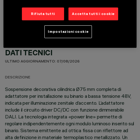
COMPONENTI OPZIONALI
Rifiuta tutti
Accetta tutti i cookie
Impostazioni cookie
DATI TECNICI
ULTIMO AGGIORNAMENTO: 07/08/2026
DESCRIZIONE
Sospensione decorativa cilindrica Ø75 mm completa di
adattatore per installazione su binario a bassa tensione 48V,
indicata per illuminazione zenitale d’accento. L’adattatore
include il circuito driver DC/DC con funzione dimmerabile
DALI. La tecnologia integrata «power line» permette di
regolare indipendentemente ogni modulo luminoso inserito sul
binario. Sistema emittente ad ottica fissa con riflettore ad
alta definizione in materiale termoplastico metallizzato. Un