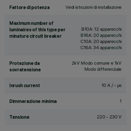
Vedi istruzioni di installazione
Fattore di potenza
Maximum number of
B10A: 12 apparecchi
luminaires of this type per
B16A: 20 apparecchi
minature circuit breaker
C10A: 20 apparecchi
C16A: 34 apparecchi
2kV Modo comune e 1kV
Protezione da
Modo differenziale
sovratensione
10 A / - µs
Inrush current
1
Dimmerazione minima
220 - 230 V
Tensione