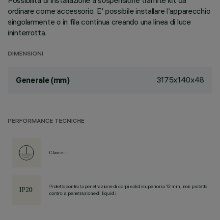
Possibilità di installazione a sospensione tramite kit da
ordinare come accessorio. E' possibile installare l'apparecchio
singolarmente o in fila continua creando una linea di luce
ininterrotta.
DIMENSIONI
3175x140x48
Generale (mm)
PERFORMANCE TECNICHE
Classe I
Protetto contro la penetrazione di corpi solidi superiori a 12 mm, non protetto
contro la penetrazione di liquidi.