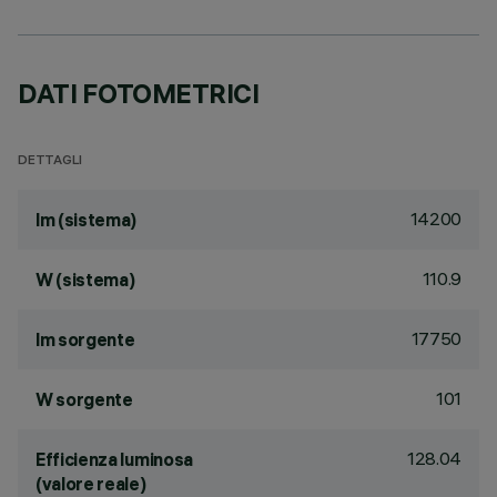
DATI FOTOMETRICI
DETTAGLI
14200
lm (sistema)
110.9
W (sistema)
17750
lm sorgente
101
W sorgente
128.04
Efficienza luminosa
(valore reale)