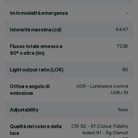
-
lm in modalità emergenza
4447
Intensità massima (cd)
7236
Flusso totale emesso a
90° o oltre (lm)
80
Light output ratio (LOR)
UGR - Luminance control
Ottica e angolo di
UGR<19
emissione
fisso
Adjustability
CRI
92
- Rf (Colour Fidelity
Qualità del colore della
Index) 91 - Rg (Gamut
luce