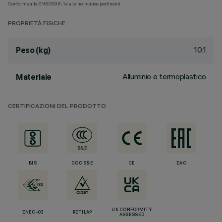
Conforme alla EN60598-1 e alle normative pertinenti.
PROPRIETÀ FISICHE
10.1
Peso (kg)
Alluminio e termoplastico
Materiale
CERTIFICAZIONI DEL PRODOTTO
BIS
CCC S&E
CE
EAC
UK CONFORMITY
ENEC-03
RETILAP
ASSESSED