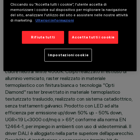
Cliccando su “Accetta tutti i cookie”, l'utente accetta di
memorizzare i cookie sul dispositivo per migliorare la navigazione
del sito, analizzare l'utilizzo del sito e assistere nelle nostre attività
di marketing.
Ulteriori informazioni
DATI TECNICI
ULTIMO AGGIORNAMENTO: 06/08/2026
Rifiuta tutti
Accetta tutti i cookie
DESCRIZIONE
Impostazioni cookie
Apparecchio L = 3175 mm completo di LED in tonalità di
colore neutral white 4000K. Corpo realizzato in estruso di
alluminio verniciato, raster realizzato in materiale
termoplastico con finitura bianca o tecnologia "Opti
Diamond" raster brevettato in materiale termoplastico
texturizzato traslucido, realizzato con sistema catadiottrico,
senza trattamenti galvanici. Prodotto con LED ad alta
efficienza per emissione up/down 50% up - 50% down,
UGR<19 L<3000 cd/mq α > 65°, conforme alla norma EN
12464-1, per impiego in ambienti con uso di videoterminali. Il
driver DALI è alloggiato nella parte superiore dell’apparecchio.