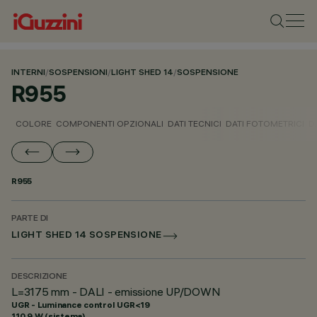
INTERNI
/
SOSPENSIONI
/
LIGHT SHED 14
/
SOSPENSIONE
R955
COLORE
COMPONENTI OPZIONALI
DATI TECNICI
DATI FOTOMETRICI
D
R955
PARTE DI
LIGHT SHED 14 SOSPENSIONE
DESCRIZIONE
L=3175 mm - DALI - emissione UP/DOWN
UGR - Luminance control UGR<19
110.9 W (sistema)