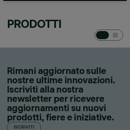
SOSPENSIONI,
APPARECCHI PER
BINARIO A TENSIONE
PRODOTTI
DI RETE, SISTEMI
LINEARI PER INTERNI,
APPARECCHI A
SOFFITTO ,
APPARECCHI PER
EMERGENZA
DESIGN
IGUZZINI
Rimani aggiornato sulle
PRODOTTI
116
nostre ultime innovazioni.
Iscriviti alla nostra
newsletter per ricevere
aggiornamenti su nuovi
prodotti, fiere e iniziative.
ISCRIVITI