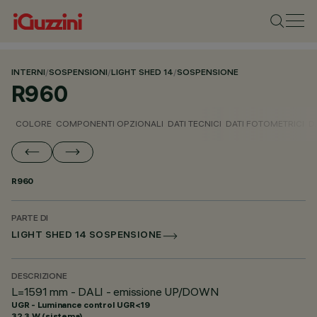
INTERNI
/
SOSPENSIONI
/
LIGHT SHED 14
/
SOSPENSIONE
R960
COLORE
COMPONENTI OPZIONALI
DATI TECNICI
DATI FOTOMETRICI
D
R960
PARTE DI
LIGHT SHED 14 SOSPENSIONE
DESCRIZIONE
L=1591 mm - DALI - emissione UP/DOWN
UGR - Luminance control UGR<19
32.3 W (sistema)