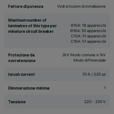
Vedi istruzioni di installazione
Fattore di potenza
Maximum number of
B10A: 18 apparecchi
luminaires of this type per
B16A: 30 apparecchi
minature circuit breaker
C10A: 31 apparecchi
C16A: 51 apparecchi
2kV Modo comune e 1kV
Protezione da
Modo differenziale
sovratensione
10 A / 220 µs
Inrush current
1
Dimmerazione minima
220 - 230 V
Tensione