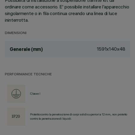
Possibilità di installazione a sospensione tramite kit da
ordinare come accessorio. E' possibile installare l'apparecchio
singolarmente o in fila continua creando una linea di luce
ininterrotta.
DIMENSIONI
1591x140x48
Generale (mm)
PERFORMANCE TECNICHE
Classe I
Protetto contro la penetrazione di corpi solidi superiori a 12 mm, non protetto
contro la penetrazione di liquidi.