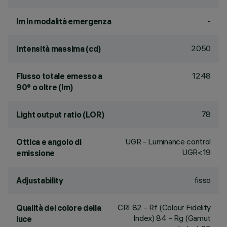
-
lm in modalità emergenza
2050
Intensità massima (cd)
1248
Flusso totale emesso a
90° o oltre (lm)
78
Light output ratio (LOR)
UGR - Luminance control
Ottica e angolo di
UGR<19
emissione
fisso
Adjustability
CRI
82
- Rf (Colour Fidelity
Qualità del colore della
Index) 84 - Rg (Gamut
luce