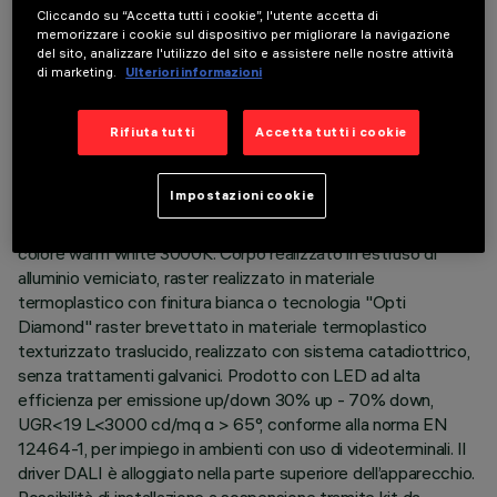
Cliccando su “Accetta tutti i cookie”, l'utente accetta di
memorizzare i cookie sul dispositivo per migliorare la navigazione
del sito, analizzare l'utilizzo del sito e assistere nelle nostre attività
di marketing.
Ulteriori informazioni
DATI TECNICI
ULTIMO AGGIORNAMENTO: 06/08/2026
Rifiuta tutti
Accetta tutti i cookie
DESCRIZIONE
Impostazioni cookie
Apparecchio L = 1591 mm completo di LED in tonalità di
colore warm white 3000K. Corpo realizzato in estruso di
alluminio verniciato, raster realizzato in materiale
termoplastico con finitura bianca o tecnologia "Opti
Diamond" raster brevettato in materiale termoplastico
texturizzato traslucido, realizzato con sistema catadiottrico,
senza trattamenti galvanici. Prodotto con LED ad alta
efficienza per emissione up/down 30% up - 70% down,
UGR<19 L<3000 cd/mq α > 65°, conforme alla norma EN
12464-1, per impiego in ambienti con uso di videoterminali. Il
driver DALI è alloggiato nella parte superiore dell’apparecchio.