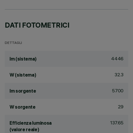
DATI FOTOMETRICI
DETTAGLI
4446
lm (sistema)
32.3
W (sistema)
5700
lm sorgente
29
W sorgente
137.65
Efficienza luminosa
(valore reale)