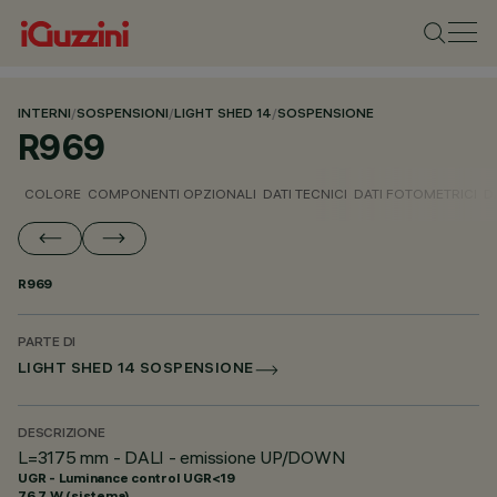
INTERNI
/
SOSPENSIONI
/
LIGHT SHED 14
/
SOSPENSIONE
R969
COLORE
COMPONENTI OPZIONALI
DATI TECNICI
DATI FOTOMETRICI
D
R969
PARTE DI
LIGHT SHED 14 SOSPENSIONE
DESCRIZIONE
L=3175 mm - DALI - emissione UP/DOWN
UGR - Luminance control UGR<19
76.7 W (sistema)