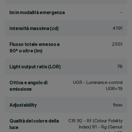
-
lm in modalità emergenza
4191
Intensità massima (cd)
2551
Flusso totale emesso a
90° o oltre (lm)
78
Light output ratio (LOR)
UGR - Luminance control
Ottica e angolo di
UGR<19
emissione
fisso
Adjustability
CRI
92
- Rf (Colour Fidelity
Qualità del colore della
Index) 91 - Rg (Gamut
luce