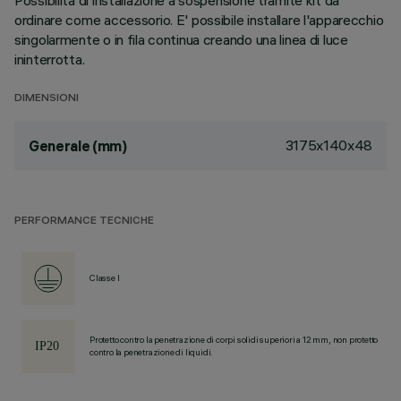
Possibilità di installazione a sospensione tramite kit da
ordinare come accessorio. E' possibile installare l'apparecchio
singolarmente o in fila continua creando una linea di luce
ininterrotta.
DIMENSIONI
3175x140x48
Generale (mm)
PERFORMANCE TECNICHE
Classe I
Protetto contro la penetrazione di corpi solidi superiori a 12 mm, non protetto
contro la penetrazione di liquidi.