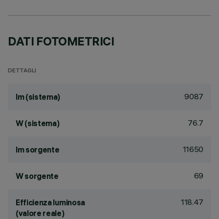
DATI FOTOMETRICI
DETTAGLI
9087
lm (sistema)
76.7
W (sistema)
11650
lm sorgente
69
W sorgente
118.47
Efficienza luminosa
(valore reale)