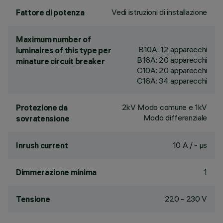
Vedi istruzioni di installazione
Fattore di potenza
Maximum number of
B10A: 12 apparecchi
luminaires of this type per
B16A: 20 apparecchi
minature circuit breaker
C10A: 20 apparecchi
C16A: 34 apparecchi
2kV Modo comune e 1kV
Protezione da
Modo differenziale
sovratensione
10 A / - µs
Inrush current
1
Dimmerazione minima
220 - 230 V
Tensione