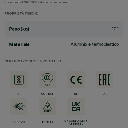
Conforme alla EN60598-1 e alle normative pertinenti.
PROPRIETÀ FISICHE
10.1
Peso (kg)
Alluminio e termoplastico
Materiale
CERTIFICAZIONI DEL PRODOTTO
BIS
CCC S&E
CE
EAC
UK CONFORMITY
ENEC-03
RETILAP
ASSESSED