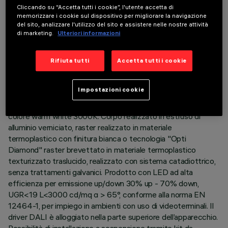
Cliccando su “Accetta tutti i cookie”, l'utente accetta di
memorizzare i cookie sul dispositivo per migliorare la navigazione
del sito, analizzare l'utilizzo del sito e assistere nelle nostre attività
di marketing.
Ulteriori informazioni
DATI TECNICI
ULTIMO AGGIORNAMENTO: 04/08/2026
Rifiuta tutti
Accetta tutti i cookie
DESCRIZIONE
Impostazioni cookie
Apparecchio L = 3175 mm completo di LED in tonalità di
colore warm white 3000K. Corpo realizzato in estruso di
alluminio verniciato, raster realizzato in materiale
termoplastico con finitura bianca o tecnologia "Opti
Diamond" raster brevettato in materiale termoplastico
texturizzato traslucido, realizzato con sistema catadiottrico,
senza trattamenti galvanici. Prodotto con LED ad alta
efficienza per emissione up/down 30% up - 70% down,
UGR<19 L<3000 cd/mq α > 65°, conforme alla norma EN
12464-1, per impiego in ambienti con uso di videoterminali. Il
driver DALI è alloggiato nella parte superiore dell’apparecchio.