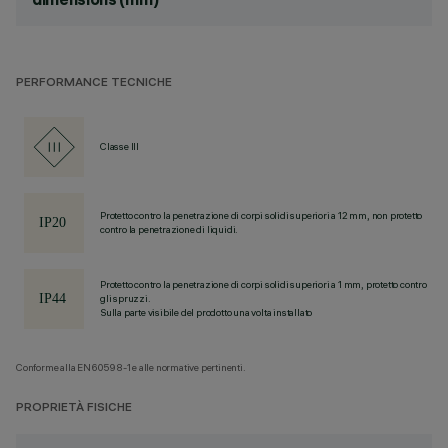
PERFORMANCE TECNICHE
Classe III
Protetto contro la penetrazione di corpi solidi superiori a 12 mm, non protetto
contro la penetrazione di liquidi.
Protetto contro la penetrazione di corpi solidi superiori a 1 mm, protetto contro
gli spruzzi.
Sulla parte visibile del prodotto una volta installato
Conforme alla EN60598-1 e alle normative pertinenti.
PROPRIETÀ FISICHE