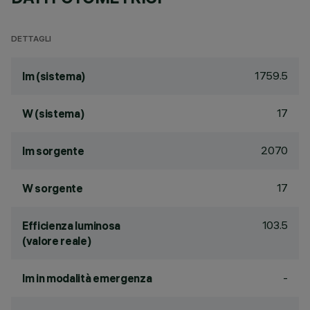
DETTAGLI
1759.5
lm (sistema)
17
W (sistema)
2070
lm sorgente
17
W sorgente
103.5
Efficienza luminosa
(valore reale)
-
lm in modalità emergenza