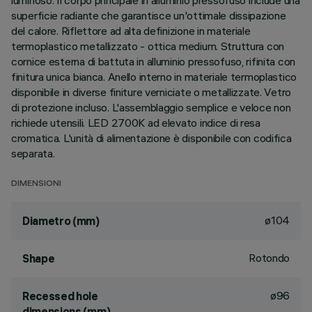
luminoso. Il corpo principale in alluminio pressofuso include una
superficie radiante che garantisce un'ottimale dissipazione
del calore. Riflettore ad alta definizione in materiale
termoplastico metallizzato - ottica medium. Struttura con
cornice esterna di battuta in alluminio pressofuso, rifinita con
finitura unica bianca. Anello interno in materiale termoplastico
disponibile in diverse finiture verniciate o metallizzate. Vetro
di protezione incluso. L'assemblaggio semplice e veloce non
richiede utensili. LED 2700K ad elevato indice di resa
cromatica. L'unità di alimentazione è disponibile con codifica
separata.
DIMENSIONI
ø104
Diametro (mm)
Rotondo
Shape
ø96
Recessed hole
dimensions (mm)