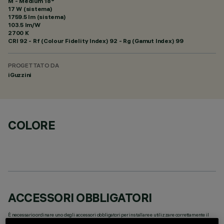
M - Medium 18°
17 W (sistema)
1759.5 lm (sistema)
103.5 lm/W
2700 K
CRI
92
- Rf (Colour Fidelity Index) 92 - Rg (Gamut Index) 99
PROGETTATO DA
iGuzzini
COLORE
ACCESSORI OBBLIGATORI
È necessario ordinare uno degli accessori obbligatori per installare e utilizzare correttamente il
prodotto: