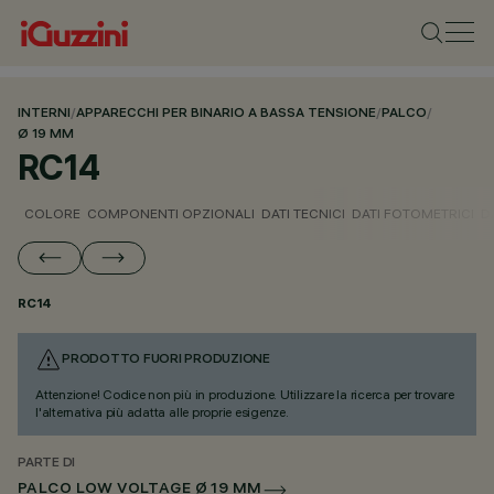
INTERNI
/
APPARECCHI PER BINARIO A BASSA TENSIONE
/
PALCO
/
Ø 19 MM
RC14
COLORE
COMPONENTI OPZIONALI
DATI TECNICI
DATI FOTOMETRICI
D
RC14
PRODOTTO FUORI PRODUZIONE
Attenzione! Codice non più in produzione. Utilizzare la ricerca per trovare
l'alternativa più adatta alle proprie esigenze.
PARTE DI
PALCO LOW VOLTAGE Ø 19 MM