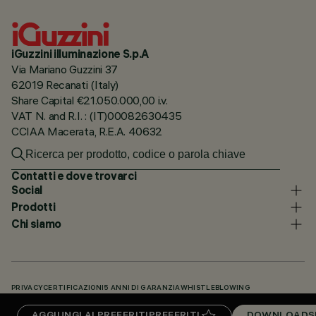
iGuzzini illuminazione S.p.A
Via Mariano Guzzini 37
62019 Recanati (Italy)
Share Capital €21.050.000,00 i.v.
VAT N. and R.I. : (IT)00082630435
CCIAA Macerata, R.E.A. 40632
Contatti e dove trovarci
Social
Prodotti
Chi siamo
PRIVACY
CERTIFICAZIONI
5 ANNI DI GARANZIA
WHISTLEBLOWING
COOKIE POLICY
DICHIARAZIONE DI ACCESSIBILITÀ
I NOSTRI CODICI