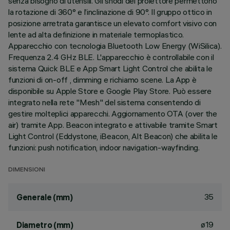
senza bisogno di utensili. Gli snodi del proiettore permettono
la rotazione di 360° e l’inclinazione di 90°. Il gruppo ottico in
posizione arretrata garantisce un elevato comfort visivo con
lente ad alta definizione in materiale termoplastico.
Apparecchio con tecnologia Bluetooth Low Energy (WiSilica).
Frequenza 2.4 GHz BLE. L'apparecchio è controllabile con il
sistema Quick BLE e App Smart Light Control che abilita le
funzioni di on-off , dimming e richiamo scene. La App è
disponibile su Apple Store e Google Play Store. Può essere
integrato nella rete "Mesh" del sistema consentendo di
gestire molteplici apparecchi. Aggiornamento OTA (over the
air) tramite App. Beacon integrato e attivabile tramite Smart
Light Control (Eddystone, iBeacon, Alt Beacon) che abilita le
funzioni: push notification, indoor navigation-wayfinding.
DIMENSIONI
35
Generale (mm)
ø19
Diametro (mm)