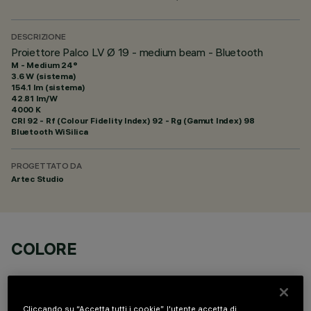
DESCRIZIONE
Proiettore Palco LV Ø 19 - medium beam - Bluetooth
M - Medium 24°
3.6 W (sistema)
154.1 lm (sistema)
42.81 lm/W
4000 K
CRI
92
- Rf (Colour Fidelity Index) 92 - Rg (Gamut Index) 98
Bluetooth WiSilica
PROGETTATO DA
Artec Studio
COLORE
Cliccando su “Accetta tutti i cookie”, l'utente accetta di