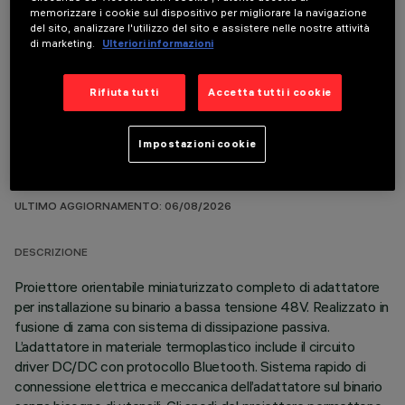
memorizzare i cookie sul dispositivo per migliorare la navigazione
del sito, analizzare l'utilizzo del sito e assistere nelle nostre attività
COMPONENTI OPZIONALI
di marketing.
Ulteriori informazioni
Rifiuta tutti
Accetta tutti i cookie
Impostazioni cookie
DATI TECNICI
ULTIMO AGGIORNAMENTO: 06/08/2026
DESCRIZIONE
Proiettore orientabile miniaturizzato completo di adattatore
per installazione su binario a bassa tensione 48V. Realizzato in
fusione di zama con sistema di dissipazione passiva.
L’adattatore in materiale termoplastico include il circuito
driver DC/DC con protocollo Bluetooth. Sistema rapido di
connessione elettrica e meccanica dell’adattatore sul binario