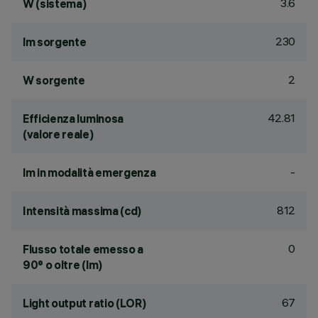
3.6
W (sistema)
230
lm sorgente
2
W sorgente
42.81
Efficienza luminosa
(valore reale)
-
lm in modalità emergenza
812
Intensità massima (cd)
0
Flusso totale emesso a
90° o oltre (lm)
67
Light output ratio (LOR)