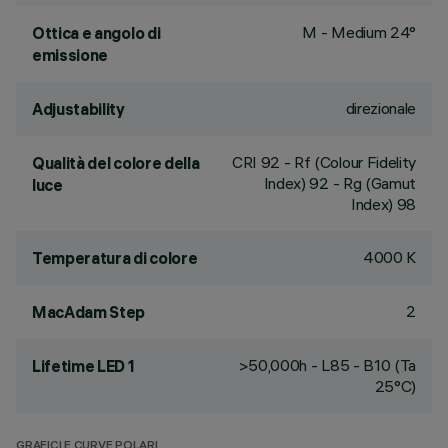
M - Medium 24°
Ottica e angolo di
emissione
direzionale
Adjustability
CRI
92
- Rf (Colour Fidelity
Qualità del colore della
Index) 92 - Rg (Gamut
luce
Index) 98
4000 K
Temperatura di colore
2
MacAdam Step
>50,000h - L85 - B10 (Ta
Lifetime LED 1
25°C)
GRAFICI E CURVE POLARI