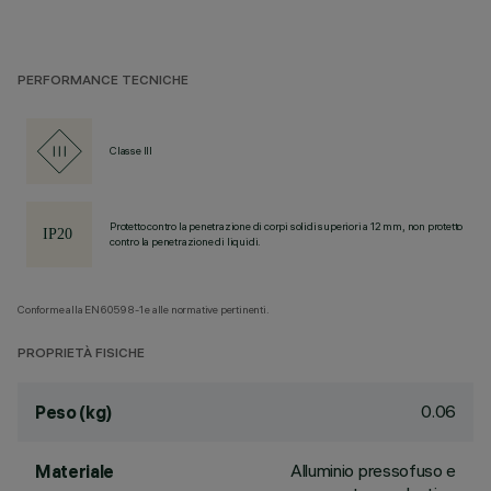
PERFORMANCE TECNICHE
Classe III
Protetto contro la penetrazione di corpi solidi superiori a 12 mm, non protetto
contro la penetrazione di liquidi.
Conforme alla EN60598-1 e alle normative pertinenti.
PROPRIETÀ FISICHE
0.06
Peso (kg)
Alluminio pressofuso e
Materiale