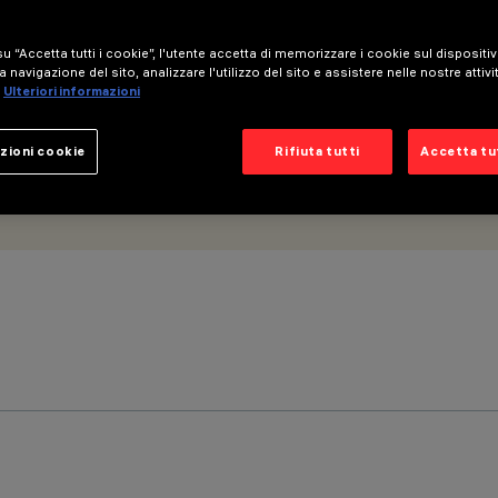
u “Accetta tutti i cookie”, l'utente accetta di memorizzare i cookie sul dispositi
a navigazione del sito, analizzare l'utilizzo del sito e assistere nelle nostre attivi
Ulteriori informazioni
zioni cookie
Rifiuta tutti
Accetta tut