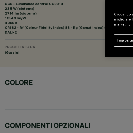
UGR - Luminance control UGR<19
23.5 W (sistema)
2714 lm (sistema)
Cliccando s
115.49 lm/W
migliorare l
4000 K
marketing.
CRI
82
- Rf (Colour Fidelity Index) 83 - Rg (Gamut Index) 93
DALI-2
Imposta
PROGETTATO DA
iGuzzini
COLORE
COMPONENTI OPZIONALI