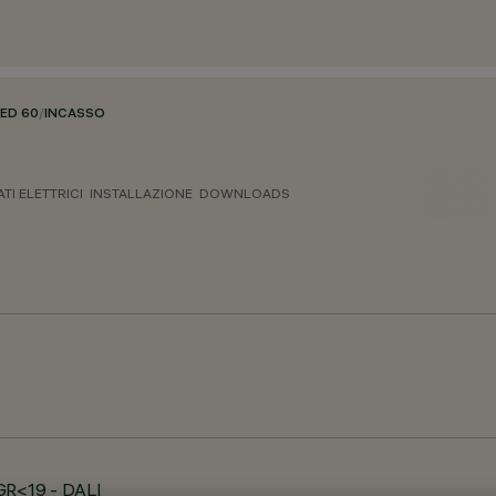
HED 60
/
INCASSO
ATI ELETTRICI
INSTALLAZIONE
DOWNLOADS
GR<19 - DALI