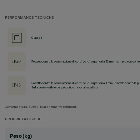
PERFORMANCE TECNICHE
Classe II
Protetto contro la penetrazione di corpi solidi superiori a 12 mm, non protetto contr
Protetto contro la penetrazione di corpi solidi superiori a 1 mm, protetto contro la p
Sulla parte visibile del prodotto una volta installato
Conforme alla EN60598-1 e alle normative pertinenti.
PROPRIETÀ FISICHE
Peso (kg)