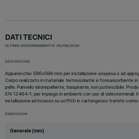
DATI TECNICI
ULTIMO AGGIORNAMENTO: 06/08/2026
DESCRIZIONE
Apparecchio 596x596 mm per installazione sospesa o ad appoggio 
Corpo realizzato in materiale termoisolante e fonoassorbente in 
pelle. Pannello idrorepellente, traspirante, non putrescibile.
EN 12464-1, per impiego in ambienti con uso di videoterminali. Il d
installazione ad incasso su soffitti in cartongesso tramite corn
DIMENSIONI
Generale (mm)