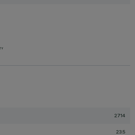
TY
2714
23.5