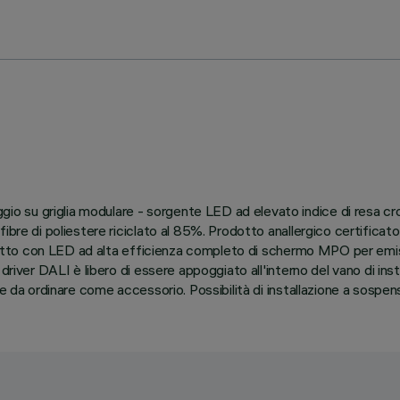
su griglia modulare - sorgente LED ad elevato indice di resa crom
fibre di poliestere riciclato al 85%. Prodotto anallergico certific
 Prodotto con LED ad alta efficienza completo di schermo MPO per
river DALI è libero di essere appoggiato all'interno del vano di insta
ice da ordinare come accessorio. Possibilità di installazione a sosp