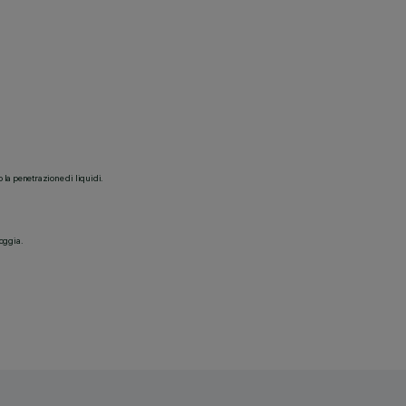
o la penetrazione di liquidi.
ioggia.