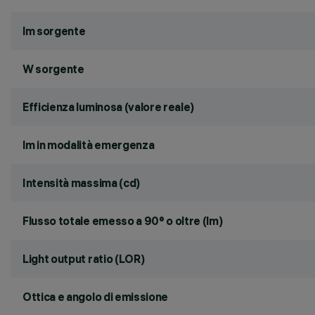
lm sorgente
W sorgente
Efficienza luminosa (valore reale)
lm in modalità emergenza
Intensità massima (cd)
Flusso totale emesso a 90° o oltre (lm)
Light output ratio (LOR)
Ottica e angolo di emissione