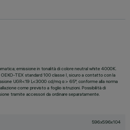
atica; emissione in tonalità di colore neutral white 4000K.
ato OEKO-TEX standard 100 classe I, sicuro a contatto con la
 emissione UGR<19 L<3000 cd/mq α > 65°, conforme alla norma
llazione come previsto a foglio istruzioni. Possibilità di
ensione tramite accessori da ordinare separatamente.
596x596x104