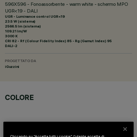
596X596 - Fonoassorbente - warm white - schermo MPO
UGR<19 - DALI
UGR - Luminance control UGR<19
23.5 W (sistema)
2566.5 lm (sistema)
109.21 lm/W
3000 K
CRI
82
- Rf (Colour Fidelity Index) 85 - Rg (Gamut Index) 95
DALI-2
PROGETTATO DA
iGuzzini
COLORE
Cliccando su “Accetta tutti i cookie”, l'utente accetta di