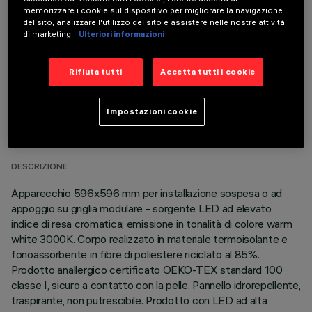
COMPONENTI OPZIONALI
memorizzare i cookie sul dispositivo per migliorare la navigazione
del sito, analizzare l'utilizzo del sito e assistere nelle nostre attività
di marketing.
Ulteriori informazioni
Rifiuta tutti
Accetta tutti i cookie
DATI TECNICI
Impostazioni cookie
ULTIMO AGGIORNAMENTO: 06/08/2026
DESCRIZIONE
Apparecchio 596x596 mm per installazione sospesa o ad
appoggio su griglia modulare - sorgente LED ad elevato
indice di resa cromatica; emissione in tonalità di colore warm
white 3000K. Corpo realizzato in materiale termoisolante e
fonoassorbente in fibre di poliestere riciclato al 85%.
Prodotto anallergico certificato OEKO-TEX standard 100
classe I, sicuro a contatto con la pelle. Pannello idrorepellente,
traspirante, non putrescibile. Prodotto con LED ad alta