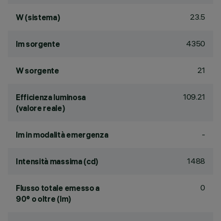
23.5
W (sistema)
4350
lm sorgente
21
W sorgente
109.21
Efficienza luminosa
(valore reale)
-
lm in modalità emergenza
1488
Intensità massima (cd)
0
Flusso totale emesso a
90° o oltre (lm)