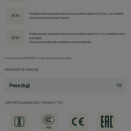
Protetto contro la penetrazione di corpi solidi superiori a 12 mm, non protetto
contro la penetrazione di liquidi.
Protetto contro la penetrazione di corpi solidi superiori a 1 mm, protetto contro
la pioggia.
Sulla parte visibile del prodotto una volta installato
Conforme alla EN60598-1 e alle normative pertinenti.
PROPRIETÀ FISICHE
1.9
Peso (kg)
CERTIFICAZIONI DEL PRODOTTO