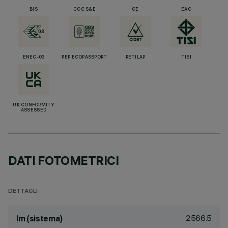
BIS
CCC S&E
CE
EAC
ENEC-03
PEP ECOPASSPORT
RETILAP
TISI
UK CONFORMITY
ASSESSED
DATI FOTOMETRICI
DETTAGLI
2566.5
lm (sistema)