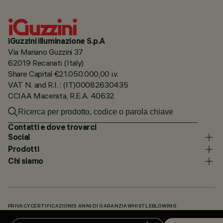
iGuzzini illuminazione S.p.A
Via Mariano Guzzini 37
62019 Recanati (Italy)
Share Capital €21.050.000,00 i.v.
VAT N. and R.I. : (IT)00082630435
CCIAA Macerata, R.E.A. 40632
Contatti e dove trovarci
Social
Prodotti
Chi siamo
PRIVACY
CERTIFICAZIONI
5 ANNI DI GARANZIA
WHISTLEBLOWING
COOKIE POLICY
DICHIARAZIONE DI ACCESSIBILITÀ
I NOSTRI CODICI