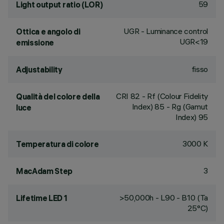
59
Light output ratio (LOR)
UGR - Luminance control
Ottica e angolo di
UGR<19
emissione
fisso
Adjustability
CRI
82
- Rf (Colour Fidelity
Qualità del colore della
Index) 85 - Rg (Gamut
luce
Index) 95
3000 K
Temperatura di colore
3
MacAdam Step
>50,000h - L90 - B10 (Ta
Lifetime LED 1
25°C)