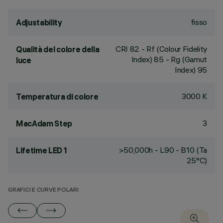
fisso
Adjustability
CRI
82
- Rf (Colour Fidelity
Qualità del colore della
Index) 85 - Rg (Gamut
luce
Index) 95
3000 K
Temperatura di colore
3
MacAdam Step
>50,000h - L90 - B10 (Ta
Lifetime LED 1
25°C)
GRAFICI E CURVE POLARI