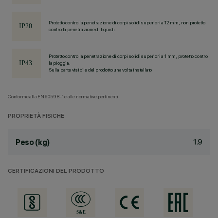
Protetto contro la penetrazione di corpi solidi superiori a 12 mm, non protetto
contro la penetrazione di liquidi.
Protetto contro la penetrazione di corpi solidi superiori a 1 mm, protetto contro
la pioggia.
Sulla parte visibile del prodotto una volta installato
Conforme alla EN60598-1 e alle normative pertinenti.
PROPRIETÀ FISICHE
1.9
Peso (kg)
CERTIFICAZIONI DEL PRODOTTO