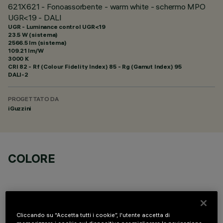
621X621 - Fonoassorbente - warm white - schermo MPO
UGR<19 - DALI
UGR - Luminance control UGR<19
23.5 W (sistema)
2566.5 lm (sistema)
109.21 lm/W
3000 K
CRI
82
- Rf (Colour Fidelity Index) 85 - Rg (Gamut Index) 95
DALI-2
PROGETTATO DA
iGuzzini
COLORE
Cliccando su “Accetta tutti i cookie”, l'utente accetta di