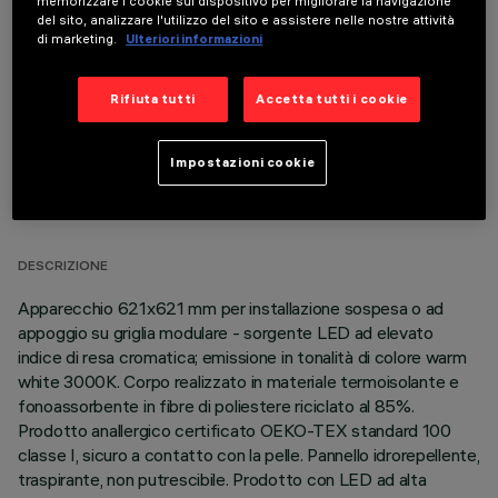
memorizzare i cookie sul dispositivo per migliorare la navigazione
COMPONENTI OPZIONALI
del sito, analizzare l'utilizzo del sito e assistere nelle nostre attività
di marketing.
Ulteriori informazioni
Rifiuta tutti
Accetta tutti i cookie
Impostazioni cookie
DATI TECNICI
ULTIMO AGGIORNAMENTO: 06/08/2026
DESCRIZIONE
Apparecchio 621x621 mm per installazione sospesa o ad
appoggio su griglia modulare - sorgente LED ad elevato
indice di resa cromatica; emissione in tonalità di colore warm
white 3000K. Corpo realizzato in materiale termoisolante e
fonoassorbente in fibre di poliestere riciclato al 85%.
Prodotto anallergico certificato OEKO-TEX standard 100
classe I, sicuro a contatto con la pelle. Pannello idrorepellente,
traspirante, non putrescibile. Prodotto con LED ad alta