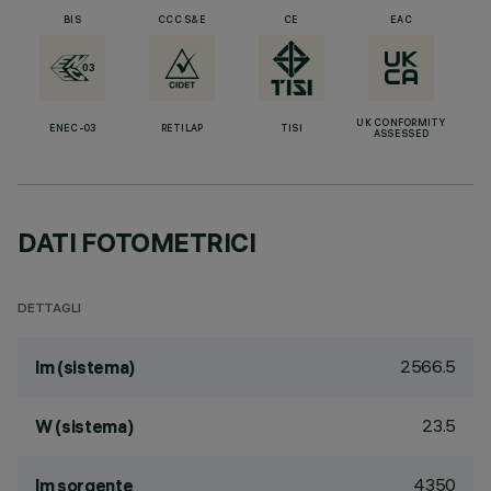
BIS
CCC S&E
CE
EAC
UK CONFORMITY
ENEC-03
RETILAP
TISI
ASSESSED
DATI FOTOMETRICI
DETTAGLI
2566.5
lm (sistema)
23.5
W (sistema)
4350
lm sorgente