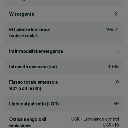
21
W sorgente
109.21
Efficienza luminosa
(valore reale)
-
lm in modalità emergenza
1488
Intensità massima (cd)
0
Flusso totale emesso a
90° o oltre (lm)
59
Light output ratio (LOR)
UGR - Luminance control
Ottica e angolo di
UGR<19
emissione