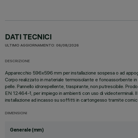
DATI TECNICI
ULTIMO AGGIORNAMENTO: 06/08/2026
DESCRIZIONE
Apparecchio 596x596 mm per installazione sospesa o ad appoggio 
Corpo realizzato in materiale termoisolante e fonoassorbente in 
pelle. Pannello idrorepellente, traspirante, non putrescibile.
EN 12464-1, per impiego in ambienti con uso di videoterminali. Il d
installazione ad incasso su soffitti in cartongesso tramite corn
DIMENSIONI
Generale (mm)