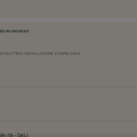
HED 60
/
INCASSO
ATI ELETTRICI
INSTALLAZIONE
DOWNLOADS
GR<19 - DALI