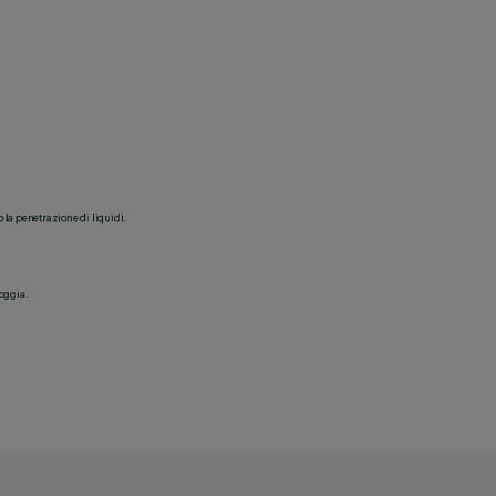
o la penetrazione di liquidi.
ioggia.