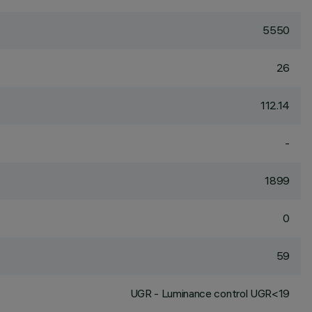
5550
26
112.14
-
1899
0
59
UGR - Luminance control UGR<19