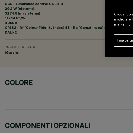
UGR - Luminance control UGR<19
29.2 W (sistema)
3274.5 lm (sistema)
Cliccando s
112.14 lm/W
migliorare l
4000 K
marketing.
CRI
82
- Rf (Colour Fidelity Index) 83 - Rg (Gamut Index) 93
DALI-2
Imposta
PROGETTATO DA
iGuzzini
COLORE
COMPONENTI OPZIONALI