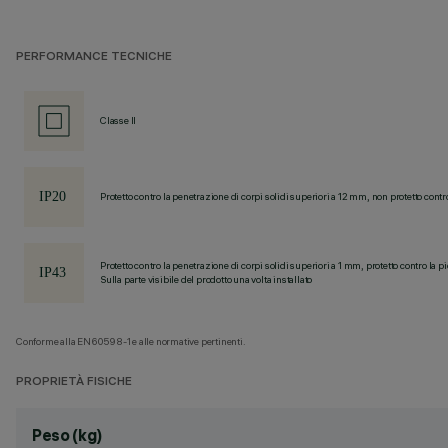
PERFORMANCE TECNICHE
Classe II
Protetto contro la penetrazione di corpi solidi superiori a 12 mm, non protetto contr
Protetto contro la penetrazione di corpi solidi superiori a 1 mm, protetto contro la p
Sulla parte visibile del prodotto una volta installato
Conforme alla EN60598-1 e alle normative pertinenti.
PROPRIETÀ FISICHE
Peso (kg)