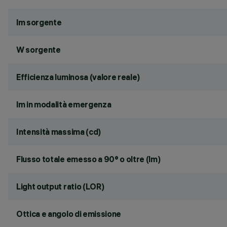
lm sorgente
W sorgente
Efficienza luminosa (valore reale)
lm in modalità emergenza
Intensità massima (cd)
Flusso totale emesso a 90° o oltre (lm)
Light output ratio (LOR)
Ottica e angolo di emissione