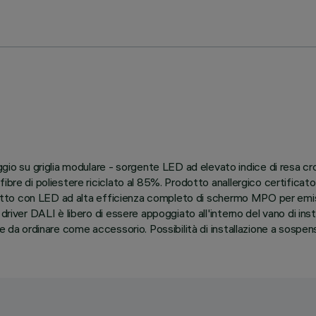
su griglia modulare - sorgente LED ad elevato indice di resa crom
fibre di poliestere riciclato al 85%. Prodotto anallergico certific
 Prodotto con LED ad alta efficienza completo di schermo MPO per
river DALI è libero di essere appoggiato all'interno del vano di insta
ice da ordinare come accessorio. Possibilità di installazione a sosp