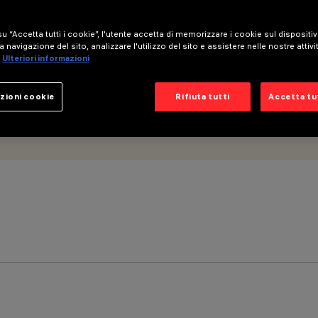
u “Accetta tutti i cookie”, l'utente accetta di memorizzare i cookie sul dispositi
a navigazione del sito, analizzare l'utilizzo del sito e assistere nelle nostre attivi
Ulteriori informazioni
zioni cookie
Rifiuta tutti
Accetta tut