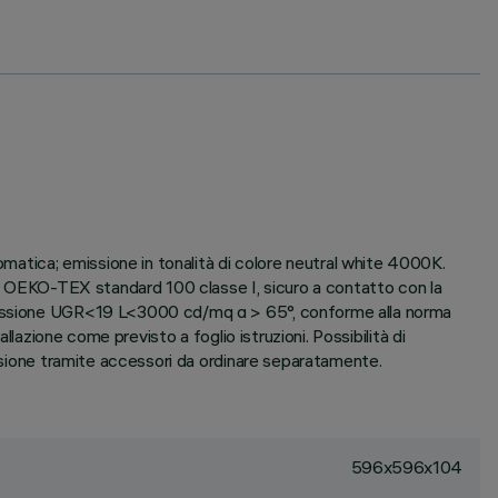
atica; emissione in tonalità di colore neutral white 4000K.
ato OEKO-TEX standard 100 classe I, sicuro a contatto con la
 emissione UGR<19 L<3000 cd/mq α > 65°, conforme alla norma
llazione come previsto a foglio istruzioni. Possibilità di
ensione tramite accessori da ordinare separatamente.
596x596x104