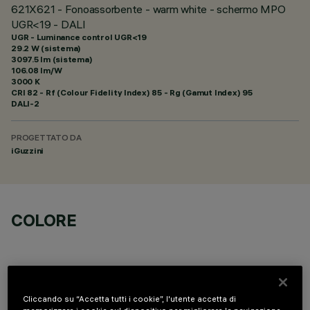
621X621 - Fonoassorbente - warm white - schermo MPO
UGR<19 - DALI
UGR - Luminance control UGR<19
29.2 W (sistema)
3097.5 lm (sistema)
106.08 lm/W
3000 K
CRI
82
- Rf (Colour Fidelity Index) 85 - Rg (Gamut Index) 95
DALI-2
PROGETTATO DA
iGuzzini
COLORE
Cliccando su “Accetta tutti i cookie”, l'utente accetta di