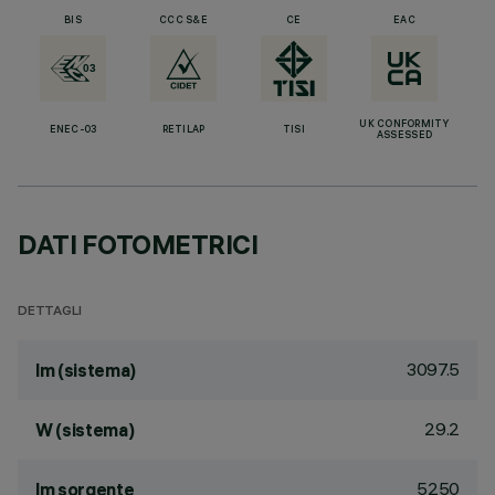
BIS
CCC S&E
CE
EAC
UK CONFORMITY
ENEC-03
RETILAP
TISI
ASSESSED
DATI FOTOMETRICI
DETTAGLI
3097.5
lm (sistema)
29.2
W (sistema)
5250
lm sorgente