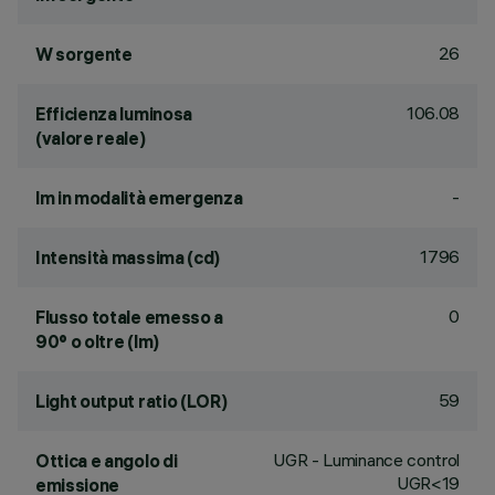
26
W sorgente
106.08
Efficienza luminosa
(valore reale)
-
lm in modalità emergenza
1796
Intensità massima (cd)
0
Flusso totale emesso a
90° o oltre (lm)
59
Light output ratio (LOR)
UGR - Luminance control
Ottica e angolo di
UGR<19
emissione