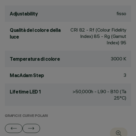
fisso
Adjustability
CRI
82
- Rf (Colour Fidelity
Qualità del colore della
Index) 85 - Rg (Gamut
luce
Index) 95
3000 K
Temperatura di colore
3
MacAdam Step
>50,000h - L90 - B10 (Ta
Lifetime LED 1
25°C)
GRAFICI E CURVE POLARI