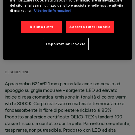
memorizzare i cookie sul dispositivo per migliorare la navigazione
COMPONENTI OPZIONALI
del sito, analizzare l'utilizzo del sito e assistere nelle nostre attività
di marketing.
Ulteriori informazioni
Rifiuta tutti
Accetta tutti i cookie
Impostazioni cookie
DATI TECNICI
ULTIMO AGGIORNAMENTO: 06/08/2026
DESCRIZIONE
Apparecchio 621x621 mm per installazione sospesa o ad
appoggio su griglia modulare - sorgente LED ad elevato
indice di resa cromatica; emissione in tonalità di colore warm
white 3000K. Corpo realizzato in materiale termoisolante e
fonoassorbente in fibre di poliestere riciclato al 85%.
Prodotto anallergico certificato OEKO-TEX standard 100
classe I, sicuro a contatto con la pelle. Pannello idrorepellente,
traspirante, non putrescibile. Prodotto con LED ad alta