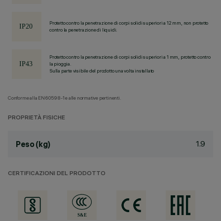
Protetto contro la penetrazione di corpi solidi superiori a 12 mm, non protetto
contro la penetrazione di liquidi.
Protetto contro la penetrazione di corpi solidi superiori a 1 mm, protetto contro
la pioggia.
Sulla parte visibile del prodotto una volta installato
Conforme alla EN60598-1 e alle normative pertinenti.
PROPRIETÀ FISICHE
1.9
Peso (kg)
CERTIFICAZIONI DEL PRODOTTO