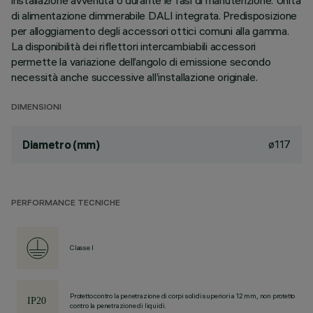
installazione avvenuta o durante le fasi di manutenzione. Unità
di alimentazione dimmerabile DALI integrata. Predisposizione
per alloggiamento degli accessori ottici comuni alla gamma.
La disponibilità dei riflettori intercambiabili accessori
permette la variazione dell’angolo di emissione secondo
necessità anche successive all’installazione originale.
DIMENSIONI
ø117
Diametro (mm)
PERFORMANCE TECNICHE
Classe I
Protetto contro la penetrazione di corpi solidi superiori a 12 mm, non protetto
contro la penetrazione di liquidi.