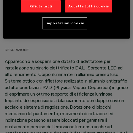
Rifiuta tutti
Accetta tutti i cookie
Impostazioni cookie
DATI TECNICI
ULTIMO AGGIORNAMENTO: 06/08/2026
DESCRIZIONE
Apparecchio a sospensione dotato di adattatore per
installazione su binario elettrificato DALI. Sorgente LED ad
alto rendimento. Corpo illuminante in alluminio pressofuso.
Sistema ottico con riflettore realizzato in alluminio antigraffio
ad alte prestazioni P.V.D. (Physical Vapour Deposition) in grado
di esprimere un ottimo rapporto di efficienza luminosa.
Impianto di sospensione a bilanciamento con doppio cavo in
acciaio e sistema di regolazione. Dotazione di blocchi
meccanici del puntamento; i movimenti di rotazione ed
inclinazione possono essere bloccati per garantire il
puntamento preciso dell'emissione luminosa anche ad