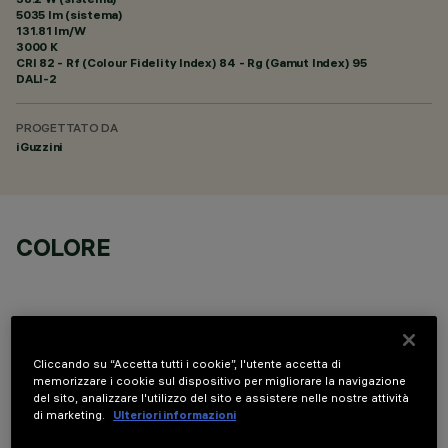
5035 lm (sistema)
131.81 lm/W
3000 K
CRI
82
- Rf (Colour Fidelity Index) 84 - Rg (Gamut Index) 95
DALI-2
PROGETTATO DA
iGuzzini
COLORE
Cliccando su “Accetta tutti i cookie”, l'utente accetta di
memorizzare i cookie sul dispositivo per migliorare la navigazione
COMPONENTI OPZIONALI
del sito, analizzare l'utilizzo del sito e assistere nelle nostre attività
di marketing.
Ulteriori informazioni