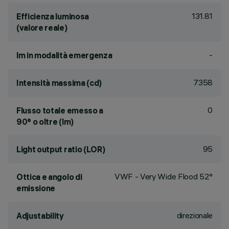
131.81
Efficienza luminosa
(valore reale)
-
lm in modalità emergenza
7358
Intensità massima (cd)
0
Flusso totale emesso a
90° o oltre (lm)
95
Light output ratio (LOR)
VWF - Very Wide Flood 52°
Ottica e angolo di
emissione
direzionale
Adjustability