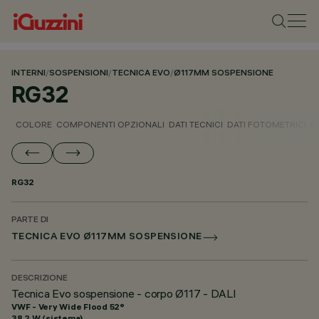
INTERNI
/
SOSPENSIONI
/
TECNICA EVO
/
Ø117MM SOSPENSIONE
RG32
COLORE
COMPONENTI OPZIONALI
DATI TECNICI
DATI FOTOMETRICI
D
RG32
PARTE DI
TECNICA EVO Ø117MM SOSPENSIONE
DESCRIZIONE
Tecnica Evo sospensione - corpo Ø117 - DALI
VWF - Very Wide Flood 52°
38.2 W (sistema)