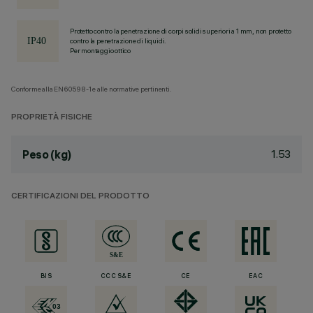
Protetto contro la penetrazione di corpi solidi superiori a 1 mm, non protetto
contro la penetrazione di liquidi.
Per montaggio ottico
Conforme alla EN60598-1 e alle normative pertinenti.
PROPRIETÀ FISICHE
1.53
Peso (kg)
CERTIFICAZIONI DEL PRODOTTO
BIS
CCC S&E
CE
EAC