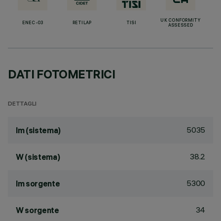
UK CONFORMITY
ENEC-03
RETILAP
TISI
ASSESSED
DATI FOTOMETRICI
DETTAGLI
5035
lm (sistema)
38.2
W (sistema)
5300
lm sorgente
34
W sorgente