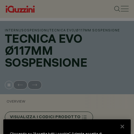
INTERNI
/
SOSPENSIONI
/
TECNICA EVO
/
Ø117MM SOSPENSIONE
TECNICA EVO
Ø117MM
SOSPENSIONE
OVERVIEW
VISUALIZZA I CODICI PRODOTTO
Cliccando su “Accetta tutti i cookie”, l'utente accetta di