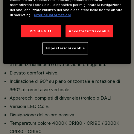
Overview
memorizzare i cookie sul dispositivo per migliorare la navigazione
del sito, analizzare l'utilizzo del sito e assistere nelle nostre attività
di marketing.
Ulteriori informazioni
Apparecchio a sospensione dotato di adattatore per
installazione su binario elettrificato.
Rifiuta tutti
Accetta tutti i cookie
Realizzato in pressofusione di alluminio e materiale
termoplastico.
Impostazioni cookie
Riflettori intercambiabili high performance ad elevata
efficienza luminosa e distribuzione omogenea.
Elevato comfort visivo.
Inclinazione di 90° su piano orizzontale e rotazione di
360° attorno l’asse verticale.
Apparecchi completi di driver elettronico o DALI.
Versioni LED C.o.B.
Dissipazione del calore passiva.
Temperatura colore 4000K CRI80 - CRI90 / 3000K
CRI80 - CRI90.