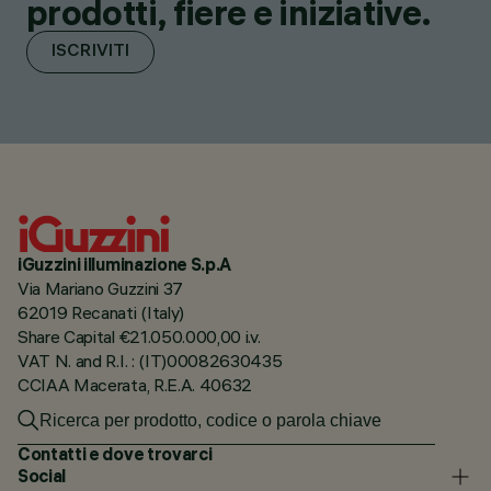
prodotti, fiere e iniziative.
ISCRIVITI
iGuzzini illuminazione S.p.A
Via Mariano Guzzini 37
62019 Recanati (Italy)
Share Capital €21.050.000,00 i.v.
VAT N. and R.I. : (IT)00082630435
CCIAA Macerata, R.E.A. 40632
Contatti e dove trovarci
Social