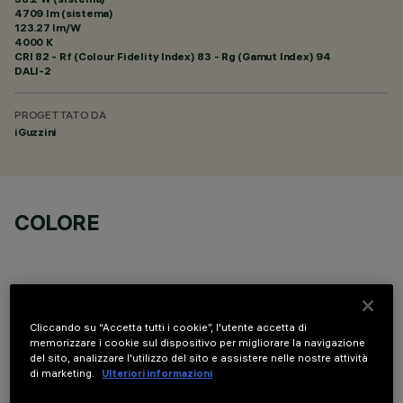
4709 lm (sistema)
123.27 lm/W
4000 K
CRI
82
- Rf (Colour Fidelity Index) 83 - Rg (Gamut Index) 94
DALI-2
PROGETTATO DA
iGuzzini
COLORE
Cliccando su “Accetta tutti i cookie”, l'utente accetta di
memorizzare i cookie sul dispositivo per migliorare la navigazione
COMPONENTI OPZIONALI
del sito, analizzare l'utilizzo del sito e assistere nelle nostre attività
di marketing.
Ulteriori informazioni