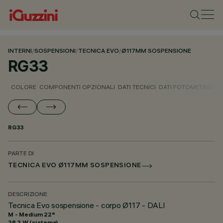
INTERNI
/
SOSPENSIONI
/
TECNICA EVO
/
Ø117MM SOSPENSIONE
RG33
COLORE
COMPONENTI OPZIONALI
DATI TECNICI
DATI FOTOMETRICI
D
RG33
PARTE DI
TECNICA EVO Ø117MM SOSPENSIONE
DESCRIZIONE
Tecnica Evo sospensione - corpo Ø117 - DALI
M - Medium 22°
38.2 W (sistema)