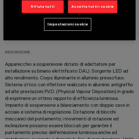
Rifiuta tutti
Accetta tutti i cookie
Impostazioni cookie
DATI TECNICI
ULTIMO AGGIORNAMENTO: 06/08/2026
DESCRIZIONE
Apparecchio a sospensione dotato di adattatore per
installazione su binario elettrificato DALI. Sorgente LED ad
alto rendimento. Corpo illuminante in alluminio pressofuso.
Sistema ottico con riflettore realizzato in alluminio antigraffio
ad alte prestazioni P.V.D. (Physical Vapour Deposition) in grado
di esprimere un ottimo rapporto di efficienza luminosa.
Impianto di sospensione a bilanciamento con doppio cavo in
acciaio e sistema di regolazione. Dotazione di blocchi
meccanici del puntamento; i movimenti di rotazione ed
inclinazione possono essere bloccati per garantire il
puntamento preciso dell'emissione luminosa anche ad