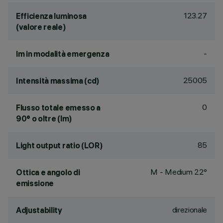
123.27
Efficienza luminosa
(valore reale)
-
lm in modalità emergenza
25005
Intensità massima (cd)
0
Flusso totale emesso a
90° o oltre (lm)
85
Light output ratio (LOR)
M - Medium 22°
Ottica e angolo di
emissione
direzionale
Adjustability