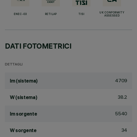
UK CONFORMITY
ENEC-03
RETILAP
TISI
ASSESSED
DATI FOTOMETRICI
DETTAGLI
4709
lm (sistema)
38.2
W (sistema)
5540
lm sorgente
34
W sorgente