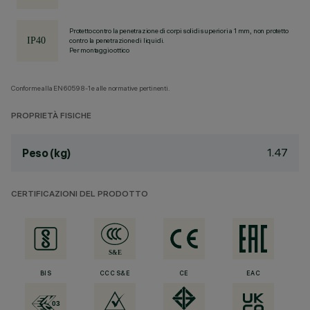
Protetto contro la penetrazione di corpi solidi superiori a 1 mm, non protetto
contro la penetrazione di liquidi.
Per montaggio ottico
Conforme alla EN60598-1 e alle normative pertinenti.
PROPRIETÀ FISICHE
1.47
Peso (kg)
CERTIFICAZIONI DEL PRODOTTO
BIS
CCC S&E
CE
EAC