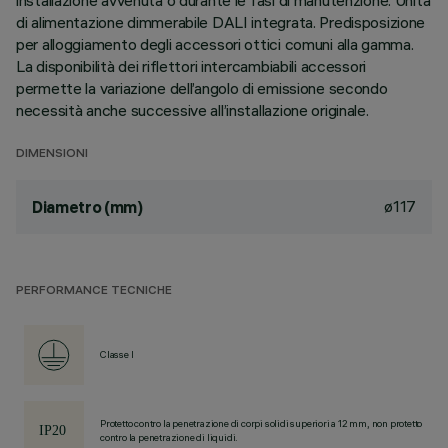
installazione avvenuta o durante le fasi di manutenzione. Unità
di alimentazione dimmerabile DALI integrata. Predisposizione
per alloggiamento degli accessori ottici comuni alla gamma.
La disponibilità dei riflettori intercambiabili accessori
permette la variazione dell’angolo di emissione secondo
necessità anche successive all’installazione originale.
DIMENSIONI
ø117
Diametro (mm)
PERFORMANCE TECNICHE
Classe I
Protetto contro la penetrazione di corpi solidi superiori a 12 mm, non protetto
contro la penetrazione di liquidi.