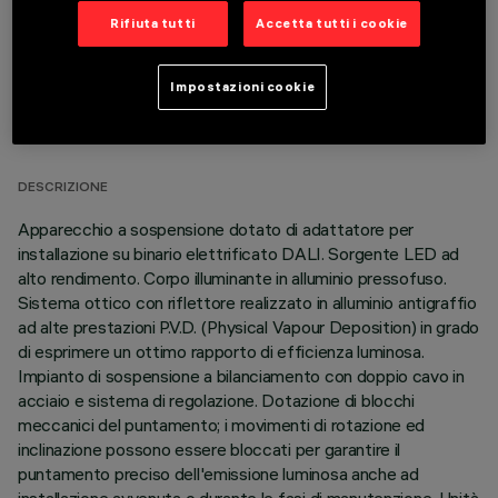
Rifiuta tutti
Accetta tutti i cookie
Impostazioni cookie
DATI TECNICI
ULTIMO AGGIORNAMENTO: 06/08/2026
DESCRIZIONE
Apparecchio a sospensione dotato di adattatore per
installazione su binario elettrificato DALI. Sorgente LED ad
alto rendimento. Corpo illuminante in alluminio pressofuso.
Sistema ottico con riflettore realizzato in alluminio antigraffio
ad alte prestazioni P.V.D. (Physical Vapour Deposition) in grado
di esprimere un ottimo rapporto di efficienza luminosa.
Impianto di sospensione a bilanciamento con doppio cavo in
acciaio e sistema di regolazione. Dotazione di blocchi
meccanici del puntamento; i movimenti di rotazione ed
inclinazione possono essere bloccati per garantire il
puntamento preciso dell'emissione luminosa anche ad