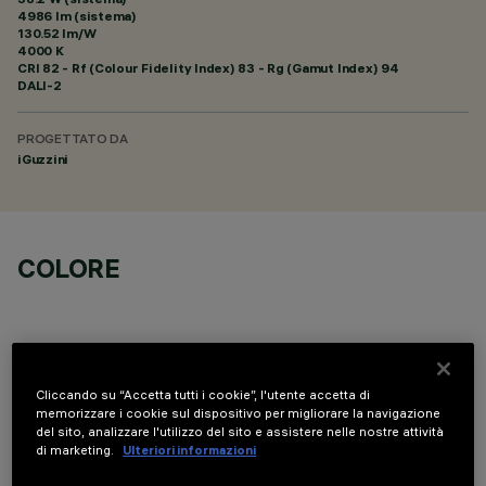
4986 lm (sistema)
130.52 lm/W
4000 K
CRI
82
- Rf (Colour Fidelity Index) 83 - Rg (Gamut Index) 94
DALI-2
PROGETTATO DA
iGuzzini
COLORE
Cliccando su “Accetta tutti i cookie”, l'utente accetta di
memorizzare i cookie sul dispositivo per migliorare la navigazione
COMPONENTI OPZIONALI
del sito, analizzare l'utilizzo del sito e assistere nelle nostre attività
di marketing.
Ulteriori informazioni