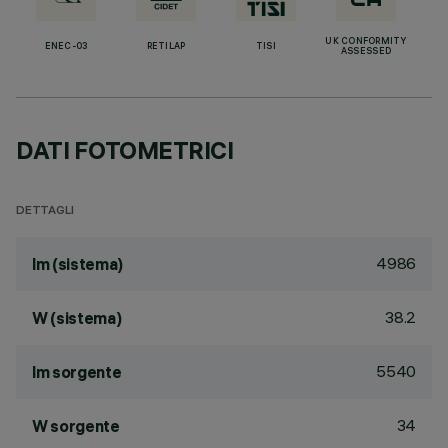
UK CONFORMITY
ENEC-03
RETILAP
TISI
ASSESSED
DATI FOTOMETRICI
DETTAGLI
4986
lm (sistema)
38.2
W (sistema)
5540
lm sorgente
34
W sorgente