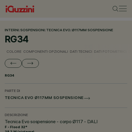
INTERNI
/
SOSPENSIONI
/
TECNICA EVO
/
Ø117MM SOSPENSIONE
RG34
COLORE
COMPONENTI OPZIONALI
DATI TECNICI
DATI FOTOMETRICI
D
RG34
PARTE DI
TECNICA EVO Ø117MM SOSPENSIONE
DESCRIZIONE
Tecnica Evo sospensione - corpo Ø117 - DALI
F - Flood 32°
38.2 W (sistema)