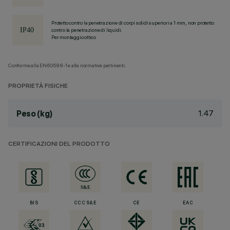
Protetto contro la penetrazione di corpi solidi superiori a 1 mm, non protetto
contro la penetrazione di liquidi.
Per montaggio ottico
Conforme alla EN60598-1 e alle normative pertinenti.
PROPRIETÀ FISICHE
1.47
Peso (kg)
CERTIFICAZIONI DEL PRODOTTO
BIS
CCC S&E
CE
EAC