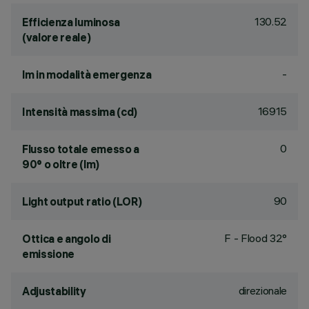
130.52
Efficienza luminosa
(valore reale)
-
lm in modalità emergenza
16915
Intensità massima (cd)
0
Flusso totale emesso a
90° o oltre (lm)
90
Light output ratio (LOR)
F - Flood 32°
Ottica e angolo di
emissione
direzionale
Adjustability