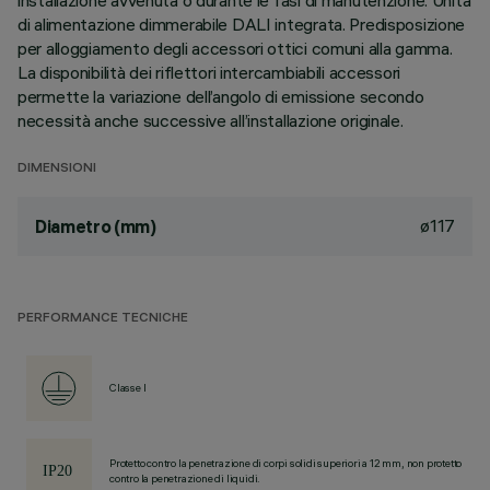
installazione avvenuta o durante le fasi di manutenzione. Unità
di alimentazione dimmerabile DALI integrata. Predisposizione
per alloggiamento degli accessori ottici comuni alla gamma.
La disponibilità dei riflettori intercambiabili accessori
permette la variazione dell’angolo di emissione secondo
necessità anche successive all’installazione originale.
DIMENSIONI
ø117
Diametro (mm)
PERFORMANCE TECNICHE
Classe I
Protetto contro la penetrazione di corpi solidi superiori a 12 mm, non protetto
contro la penetrazione di liquidi.