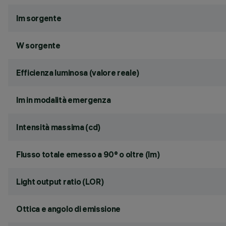
lm sorgente
W sorgente
Efficienza luminosa (valore reale)
lm in modalità emergenza
Intensità massima (cd)
Flusso totale emesso a 90° o oltre (lm)
Light output ratio (LOR)
Ottica e angolo di emissione