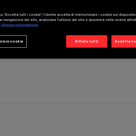
u “Accetta tutti i cookie”, l'utente accetta di memorizzare i cookie sul dispositi
a navigazione del sito, analizzare l'utilizzo del sito e assistere nelle nostre attivi
Ulteriori informazioni
zioni cookie
Rifiuta tutti
Accetta tut