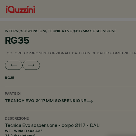
INTERNI
/
SOSPENSIONI
/
TECNICA EVO
/
Ø117MM SOSPENSIONE
RG35
COLORE
COMPONENTI OPZIONALI
DATI TECNICI
DATI FOTOMETRICI
D
RG35
PARTE DI
TECNICA EVO Ø117MM SOSPENSIONE
DESCRIZIONE
Tecnica Evo sospensione - corpo Ø117 - DALI
WF - Wide Flood 42°
38.2 W (sistema)