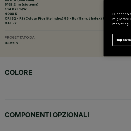
5152.2 lm (sistema)
134.87 lm/W
4000 K
Cliccando s
CRI
82
- Rf (Colour Fidelity Index) 83 - Rg (Gamut Index) 94
migliorare l
DALI-2
marketing.
PROGETTATO DA
Imposta
iGuzzini
COLORE
COMPONENTI OPZIONALI