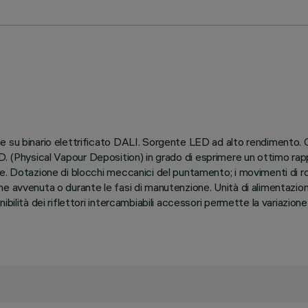
 su binario elettrificato DALI. Sorgente LED ad alto rendimento. C
 P.V.D. (Physical Vapour Deposition) in grado di esprimere un ottimo r
e. Dotazione di blocchi meccanici del puntamento; i movimenti di ro
ne avvenuta o durante le fasi di manutenzione. Unità di alimentazio
ibilità dei riflettori intercambiabili accessori permette la variazi