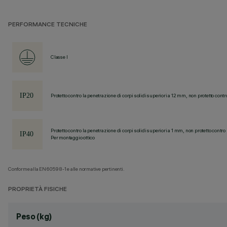
PERFORMANCE TECNICHE
Classe I
Protetto contro la penetrazione di corpi solidi superiori a 12 mm, non protetto contr
Protetto contro la penetrazione di corpi solidi superiori a 1 mm, non protetto contro 
Per montaggio ottico
Conforme alla EN60598-1 e alle normative pertinenti.
PROPRIETÀ FISICHE
Peso (kg)