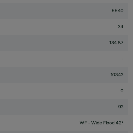
5540
34
134.87
-
10343
0
93
WF - Wide Flood 42°