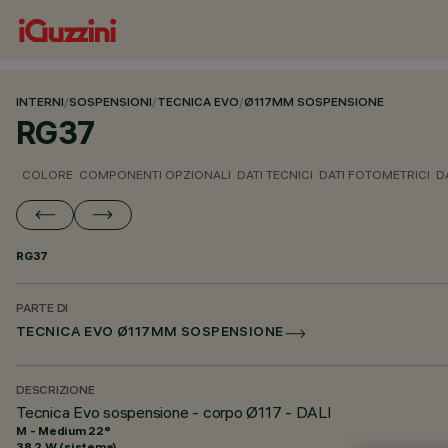
INTERNI
/
SOSPENSIONI
/
TECNICA EVO
/
Ø117MM SOSPENSIONE
RG37
COLORE
COMPONENTI OPZIONALI
DATI TECNICI
DATI FOTOMETRICI
D
RG37
PARTE DI
TECNICA EVO Ø117MM SOSPENSIONE
DESCRIZIONE
Tecnica Evo sospensione - corpo Ø117 - DALI
M - Medium 22°
38.2 W (sistema)