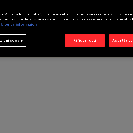
u “Accetta tutti i cookie”, l'utente accetta di memorizzare i cookie sul dispositi
a navigazione del sito, analizzare l'utilizzo del sito e assistere nelle nostre attivi
Ulteriori informazioni
zioni cookie
Rifiuta tutti
Accetta tut