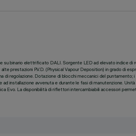
 su binario elettrificato DALI. Sorgente LED ad elevato indice di r
ad alte prestazioni P.V.D. (Physical Vapour Deposition) in grado di es
a di regolazione. Dotazione di blocchi meccanici del puntamento; i
e ad installazione avvenuta e durante le fasi di manutenzione. Unit
a Evo. La disponibilità di riflettori intercambiabili accessori perm