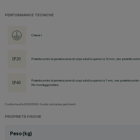
PERFORMANCE TECNICHE
Classe I
Protetto contro la penetrazione di corpi solidi superiori a 12 mm, non protetto contr
Protetto contro la penetrazione di corpi solidi superiori a 1 mm, non protetto contro 
Per montaggio ottico
Conforme alla EN60598-1 e alle normative pertinenti.
PROPRIETÀ FISICHE
Peso (kg)