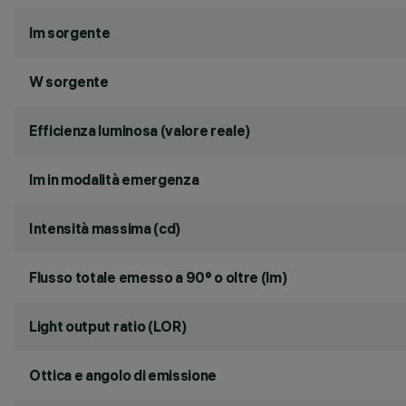
lm sorgente
W sorgente
Efficienza luminosa (valore reale)
lm in modalità emergenza
Intensità massima (cd)
Flusso totale emesso a 90° o oltre (lm)
Light output ratio (LOR)
Ottica e angolo di emissione