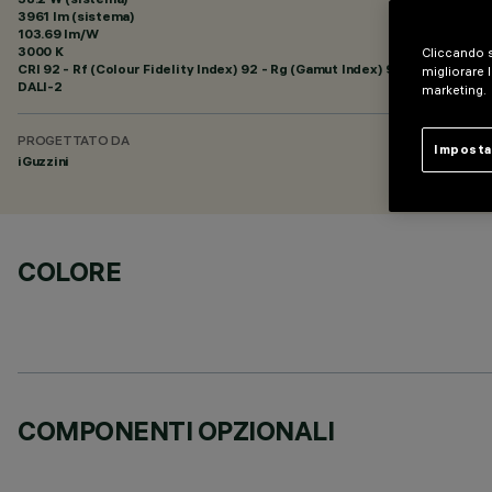
3961 lm (sistema)
103.69 lm/W
3000 K
Cliccando s
CRI
92
- Rf (Colour Fidelity Index) 92 - Rg (Gamut Index) 99
migliorare l
DALI-2
marketing.
PROGETTATO DA
Imposta
iGuzzini
COLORE
COMPONENTI OPZIONALI