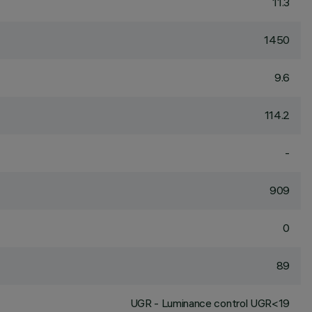
11.3
1450
9.6
114.2
-
909
0
89
UGR - Luminance control UGR<19