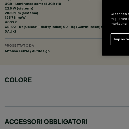
UGR - Luminance control UGR<19
22.5 W (sistema)
2830.1 lm (sistema)
Cliccando s
125.78 lm/W
migliorare l
4000 K
marketing.
CRI
92
- Rf (Colour Fidelity Index) 90 - Rg (Gamut Index) 98
DALI-2
Imposta
PROGETTATO DA
Alfonso Femia / AF*design
COLORE
ACCESSORI OBBLIGATORI