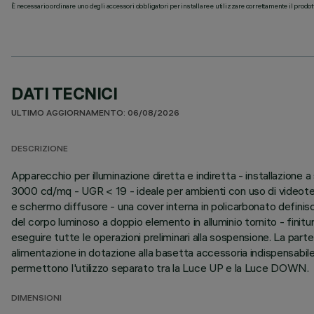
È necessario ordinare uno degli accessori obbligatori per installare e utilizzare correttamente il prodot
DATI TECNICI
ULTIMO AGGIORNAMENTO: 06/08/2026
DESCRIZIONE
Apparecchio per illuminazione diretta e indiretta - installazion
3000 cd/mq - UGR < 19 - ideale per ambienti con uso di videote
e schermo diffusore - una cover interna in policarbonato definis
del corpo luminoso a doppio elemento in alluminio tornito - finit
eseguire tutte le operazioni preliminari alla sospensione. La par
alimentazione in dotazione alla basetta accessoria indispensabi
permettono l'utilizzo separato tra la Luce UP e la Luce DOWN.
DIMENSIONI