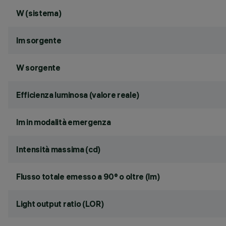
W (sistema)
lm sorgente
W sorgente
Efficienza luminosa (valore reale)
lm in modalità emergenza
Intensità massima (cd)
Flusso totale emesso a 90° o oltre (lm)
Light output ratio (LOR)