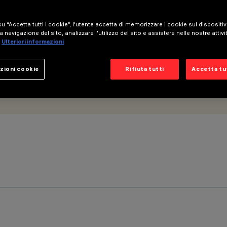
u “Accetta tutti i cookie”, l'utente accetta di memorizzare i cookie sul dispositi
a navigazione del sito, analizzare l'utilizzo del sito e assistere nelle nostre attivi
Ulteriori informazioni
zioni cookie
Rifiuta tutti
Accetta tut