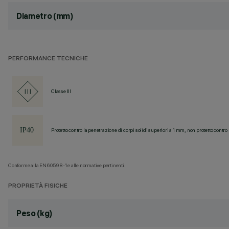
Diametro (mm)
PERFORMANCE TECNICHE
Classe III
Protetto contro la penetrazione di corpi solidi superiori a 1 mm, non protetto contro 
Conforme alla EN60598-1 e alle normative pertinenti.
PROPRIETÀ FISICHE
Peso (kg)