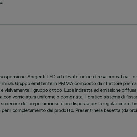
to:
e a sospensione. Sorgenti LED ad elevato indice di resa cromatica -
rminali. Gruppo emittente in PMMA composto da riflettore prismat
ce visivamente il gruppo ottico. Luce indiretta ad emissione diffu
ura con verniciatura uniforme o combinata. Il pratico sistema di fiss
te superiore del corpo luminoso è predisposta per la regolazione in l
le per il completamento del prodotto. Presenti nella basetta (da o