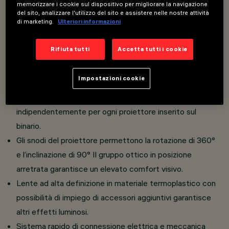
memorizzare i cookie sul dispositivo per migliorare la navigazione
del sito, analizzare l'utilizzo del sito e assistere nelle nostre attività
di marketing.
Ulteriori informazioni
Proiettore orientabile miniaturizzato completo di
adattatore per installazione su binario Filorail 48V (16A).
Rifiuta tutti
Accetta tutti i cookie
Realizzato in alluminio pressofuso con sistema di
dissipazione passiva.
Impostazioni cookie
La tecnologia integrata DALI Powerline permette di
regolare la dimmerazione e l’accensione
indipendentemente per ogni proiettore inserito sul
binario.
Gli snodi del proiettore permettono la rotazione di 360°
e l’inclinazione di 90° Il gruppo ottico in posizione
arretrata garantisce un elevato comfort visivo.
Lente ad alta definizione in materiale termoplastico con
possibilità di impiego di accessori aggiuntivi garantisce
altri effetti luminosi.
Sistema rapido di connessione elettrica e meccanica