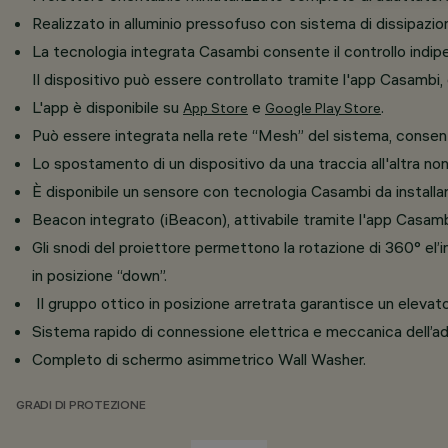
Realizzato in alluminio pressofuso con sistema di dissipazio
La tecnologia integrata Casambi consente il controllo indipe
Il dispositivo può essere controllato tramite l'app Casambi,
L'app è disponibile su
e
.
App Store
Google Play Store
Può essere integrata nella rete “Mesh” del sistema, consente
Lo spostamento di un dispositivo da una traccia all'altra no
È disponibile un sensore con tecnologia Casambi da installar
Beacon integrato (iBeacon), attivabile tramite l'app Casambi
Gli snodi del proiettore permettono la rotazione di 360° el’in
in posizione “down”.
Il gruppo ottico in posizione arretrata garantisce un elevat
Sistema rapido di connessione elettrica e meccanica dell’ada
Completo di schermo asimmetrico Wall Washer.
GRADI DI PROTEZIONE