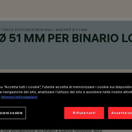
E TRACK SYSTEM
/
ROBIN WALL WASHER Ø 51 MM
Ø 51 MM PER BINARIO 
u “Accetta tutti i cookie”, l'utente accetta di memorizzare i cookie sul dispositi
a navigazione del sito, analizzare l'utilizzo del sito e assistere nelle nostre attivi
Ulteriori informazioni
zioni cookie
Rifiuta tutti
Accetta tut
 per installazione su binario a bassa tensione 48V.