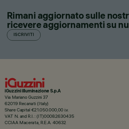
Rimani aggiornato sulle nostre
ricevere aggiornamenti su nuov
ISCRIVITI
iGuzzini illuminazione S.p.A
Via Mariano Guzzini 37
62019 Recanati (Italy)
Share Capital €21.050.000,00 i.v.
VAT N. and R.I. : (IT)00082630435
CCIAA Macerata, R.E.A. 40632