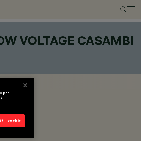
LOW VOLTAGE CASAMBI
vo per
tà di
ti i cookie