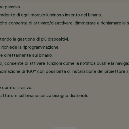
ne passiva.
ndente di ogni modulo luminoso inserito nel binario.
 che consente di attivare/disattivare, dimmerare e richiamare le 
ndo la gestione di più dispositivi.
n richiede la riprogrammazione.
e direttamente sul binario.
, consente di attivare funzioni come la notifica push e la navigaz
clinazione di 160° con possibilità di installazione del proiettore 
o comfort visivo.
ttatore sul binario senza bisogno diutensili.