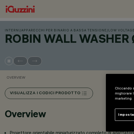
INTERNI
/
APPARECCHI PER BINARIO A BASSA TENSIONE
/
LOW VOLTAG
ROBIN WALL WASHER 
OVERVIEW
Cliccando s
VISUALIZZA I CODICI PRODOTTO
migliorare l
marketing.
Overview
Imposta
Proiettore orientabile miniaturizzato completo di adattatore