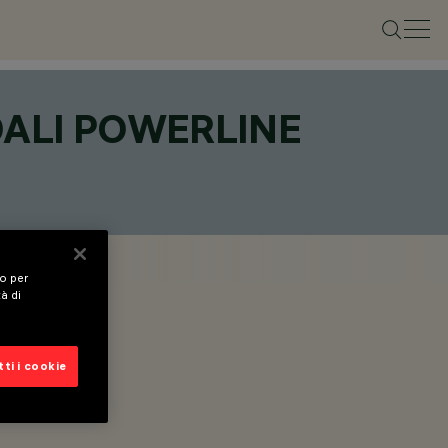
DALI POWERLINE
vo per
tà di
ti i cookie