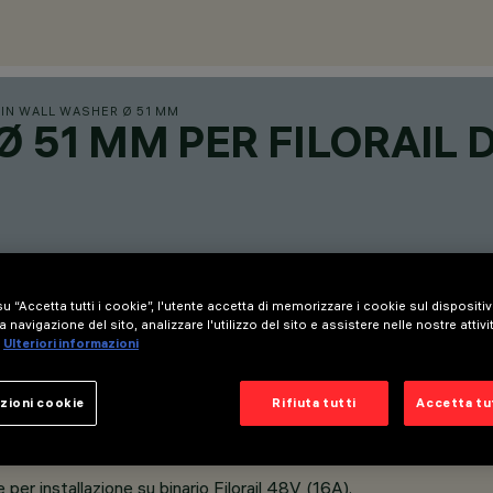
IN WALL WASHER Ø 51 MM
 51 MM PER FILORAIL 
u “Accetta tutti i cookie”, l'utente accetta di memorizzare i cookie sul dispositi
a navigazione del sito, analizzare l'utilizzo del sito e assistere nelle nostre attivi
Ulteriori informazioni
zioni cookie
Rifiuta tutti
Accetta tut
per installazione su binario Filorail 48V (16A).