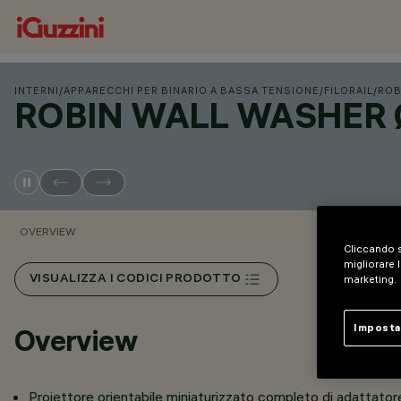
INTERNI
/
APPARECCHI PER BINARIO A BASSA TENSIONE
/
FILORAIL
/
ROB
ROBIN WALL WASHER Ø
OVERVIEW
Cliccando s
migliorare l
VISUALIZZA I CODICI PRODOTTO
marketing.
Imposta
Overview
Proiettore orientabile miniaturizzato completo di adattatore 