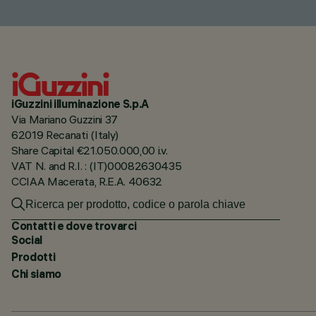
iGuzzini illuminazione S.p.A
Via Mariano Guzzini 37
62019 Recanati (Italy)
Share Capital €21.050.000,00 i.v.
VAT N. and R.I. : (IT)00082630435
CCIAA Macerata, R.E.A. 40632
Contatti e dove trovarci
Social
Prodotti
Chi siamo