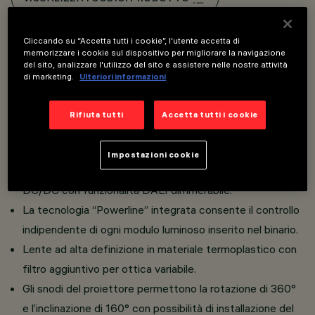
Overview
Cliccando su “Accetta tutti i cookie”, l'utente accetta di
memorizzare i cookie sul dispositivo per migliorare la navigazione
del sito, analizzare l'utilizzo del sito e assistere nelle nostre attività
di marketing.
Ulteriori informazioni
Proiettore orientabile miniaturizzato completo di
adattatore per installazione su binario Superrail.
Rifiuta tutti
Accetta tutti i cookie
Realizzato in alluminio pressofuso con sistema di
dissipazione passiva.
Impostazioni cookie
L'adattatore termoplastico include il circuito driver
DC/DC con funzionalità DALI dimmerabile.
La tecnologia “Powerline” integrata consente il controllo
indipendente di ogni modulo luminoso inserito nel binario.
Lente ad alta definizione in materiale termoplastico con
filtro aggiuntivo per ottica variabile.
Gli snodi del proiettore permettono la rotazione di 360°
e l’inclinazione di 160° con possibilità di installazione del