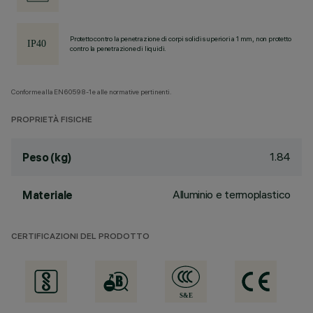
Protetto contro la penetrazione di corpi solidi superiori a 1 mm, non protetto
contro la penetrazione di liquidi.
Conforme alla EN60598-1 e alle normative pertinenti.
PROPRIETÀ FISICHE
1.84
Peso (kg)
Alluminio e termoplastico
Materiale
CERTIFICAZIONI DEL PRODOTTO