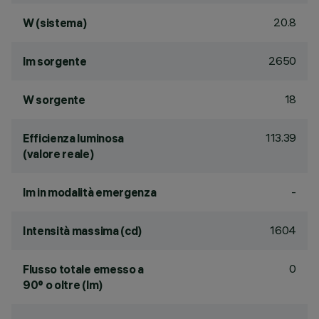
20.8
W (sistema)
2650
lm sorgente
18
W sorgente
113.39
Efficienza luminosa
(valore reale)
-
lm in modalità emergenza
1604
Intensità massima (cd)
0
Flusso totale emesso a
90° o oltre (lm)