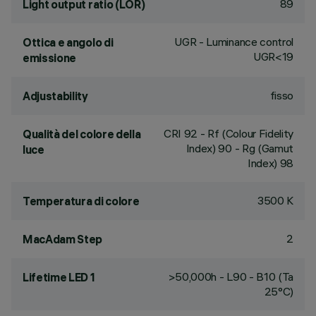
89
Light output ratio (LOR)
UGR - Luminance control
Ottica e angolo di
UGR<19
emissione
fisso
Adjustability
CRI
92
- Rf (Colour Fidelity
Qualità del colore della
Index) 90 - Rg (Gamut
luce
Index) 98
3500 K
Temperatura di colore
2
MacAdam Step
>50,000h - L90 - B10 (Ta
Lifetime LED 1
25°C)