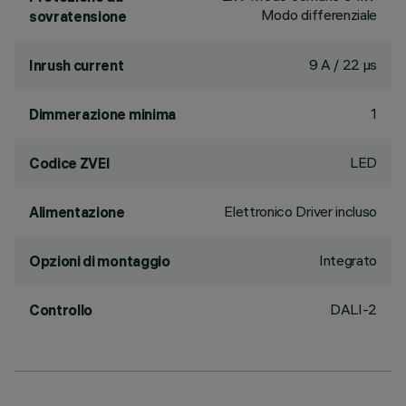
Modo differenziale
sovratensione
9 A / 22 µs
Inrush current
1
Dimmerazione minima
LED
Codice ZVEI
Elettronico Driver incluso
Alimentazione
Integrato
Opzioni di montaggio
DALI-2
Controllo