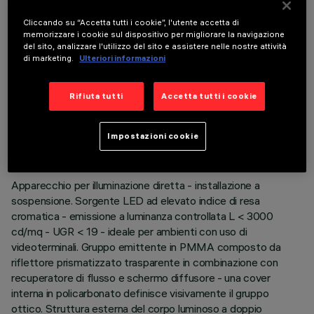
È necessario ordinare uno degli accessori obbligatori per installare e utilizzare correttamente il
prodotto:
Cliccando su “Accetta tutti i cookie”, l'utente accetta di
memorizzare i cookie sul dispositivo per migliorare la navigazione
del sito, analizzare l'utilizzo del sito e assistere nelle nostre attività
di marketing.
Ulteriori informazioni
Rifiuta tutti
Accetta tutti i cookie
DATI TECNICI
ULTIMO AGGIORNAMENTO: 06/08/2026
Impostazioni cookie
DESCRIZIONE
Apparecchio per illuminazione diretta - installazione a
sospensione. Sorgente LED ad elevato indice di resa
cromatica - emissione a luminanza controllata L < 3000
cd/mq - UGR < 19 - ideale per ambienti con uso di
videoterminali. Gruppo emittente in PMMA composto da
riflettore prismatizzato trasparente in combinazione con
recuperatore di flusso e schermo diffusore - una cover
interna in policarbonato definisce visivamente il gruppo
ottico. Struttura esterna del corpo luminoso a doppio