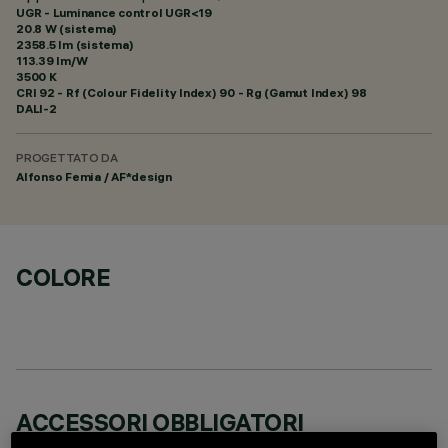
UGR - Luminance control UGR<19
20.8 W (sistema)
2358.5 lm (sistema)
113.39 lm/W
3500 K
CRI
92
- Rf (Colour Fidelity Index) 90 - Rg (Gamut Index) 98
DALI-2
PROGETTATO DA
Alfonso Femia / AF*design
COLORE
ACCESSORI OBBLIGATORI