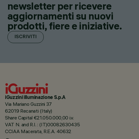
newsletter per ricevere
aggiornamenti su nuovi
prodotti, fiere e iniziative.
ISCRIVITI
iGuzzini illuminazione S.p.A
Via Mariano Guzzini 37
62019 Recanati (Italy)
Share Capital €21.050.000,00 i.v.
VAT N. and R.I. : (IT)00082630435
CCIAA Macerata, R.E.A. 40632