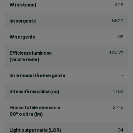
41.6
W (sistema)
5520
lm sorgente
36
W sorgente
124.73
Efficienza luminosa
(valore reale)
-
lm in modalità emergenza
1702
Intensità massima (cd)
2715
Flusso totale emesso a
90° o oltre (lm)
94
Light output ratio (LOR)