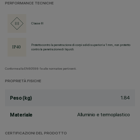
PERFORMANCE TECNICHE
Classe III
Protetto contro la penetrazione di corpi solidi superiori a 1 mm, non protetto
contro la penetrazione di liquidi.
Conforme alla EN60598-1 e alle normative pertinenti.
PROPRIETÀ FISICHE
1.84
Peso (kg)
Alluminio e termoplastico
Materiale
CERTIFICAZIONI DEL PRODOTTO