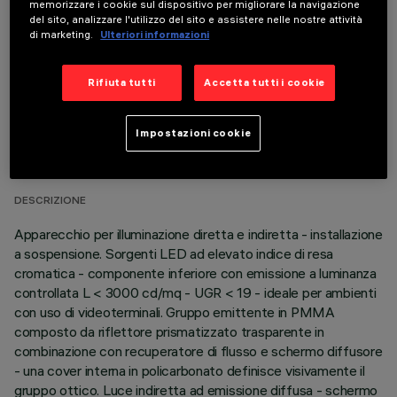
memorizzare i cookie sul dispositivo per migliorare la navigazione
È necessario ordinare uno degli accessori obbligatori per installare e utilizzare correttamente il
del sito, analizzare l'utilizzo del sito e assistere nelle nostre attività
prodotto:
di marketing.
Ulteriori informazioni
Rifiuta tutti
Accetta tutti i cookie
DATI TECNICI
Impostazioni cookie
ULTIMO AGGIORNAMENTO: 06/08/2026
DESCRIZIONE
Apparecchio per illuminazione diretta e indiretta - installazione
a sospensione. Sorgenti LED ad elevato indice di resa
cromatica - componente inferiore con emissione a luminanza
controllata L < 3000 cd/mq - UGR < 19 - ideale per ambienti
con uso di videoterminali. Gruppo emittente in PMMA
composto da riflettore prismatizzato trasparente in
combinazione con recuperatore di flusso e schermo diffusore
- una cover interna in policarbonato definisce visivamente il
gruppo ottico. Luce indiretta ad emissione diffusa - schermo