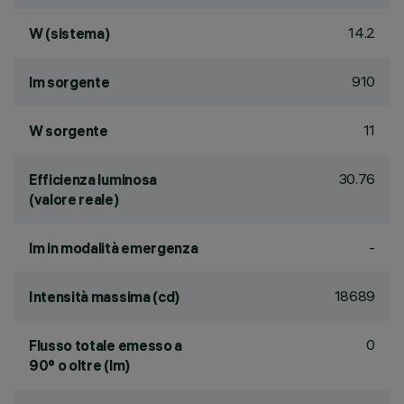
14.2
W (sistema)
910
lm sorgente
11
W sorgente
30.76
Efficienza luminosa
(valore reale)
-
lm in modalità emergenza
18689
Intensità massima (cd)
0
Flusso totale emesso a
90° o oltre (lm)