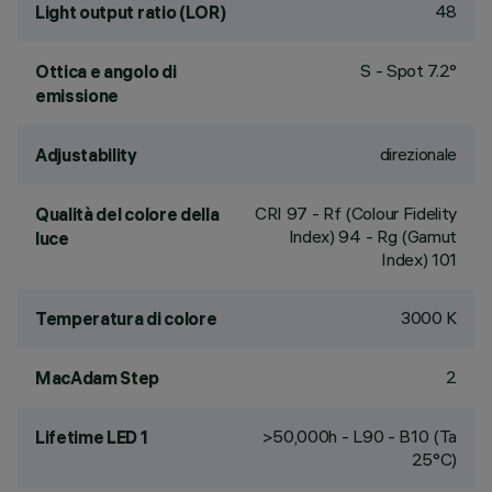
48
Light output ratio (LOR)
S - Spot 7.2°
Ottica e angolo di
emissione
direzionale
Adjustability
CRI
97
- Rf (Colour Fidelity
Qualità del colore della
Index) 94 - Rg (Gamut
luce
Index) 101
3000 K
Temperatura di colore
2
MacAdam Step
>50,000h - L90 - B10 (Ta
Lifetime LED 1
25°C)