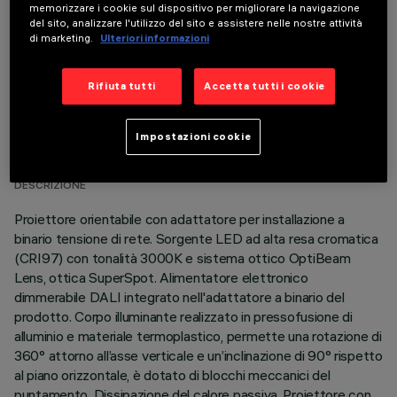
memorizzare i cookie sul dispositivo per migliorare la navigazione
del sito, analizzare l'utilizzo del sito e assistere nelle nostre attività
di marketing.
Ulteriori informazioni
Rifiuta tutti
Accetta tutti i cookie
DATI TECNICI
Impostazioni cookie
ULTIMO AGGIORNAMENTO: 05/08/2026
DESCRIZIONE
Proiettore orientabile con adattatore per installazione a
binario tensione di rete. Sorgente LED ad alta resa cromatica
(CRI97) con tonalità 3000K e sistema ottico OptiBeam
Lens, ottica SuperSpot. Alimentatore elettronico
dimmerabile DALI integrato nell'adattatore a binario del
prodotto. Corpo illuminante realizzato in pressofusione di
alluminio e materiale termoplastico, permette una rotazione di
360° attorno all’asse verticale e un’inclinazione di 90° rispetto
al piano orizzontale, è dotato di blocchi meccanici del
puntamento. Dissipazione del calore passiva. Proiettore con