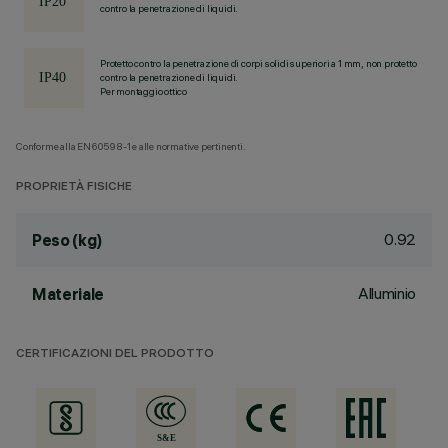
contro la penetrazione di liquidi.
Protetto contro la penetrazione di corpi solidi superiori a 1 mm, non protetto
contro la penetrazione di liquidi.
Per montaggio ottico
Conforme alla EN60598-1 e alle normative pertinenti.
PROPRIETÀ FISICHE
0.92
Peso (kg)
Alluminio
Materiale
CERTIFICAZIONI DEL PRODOTTO