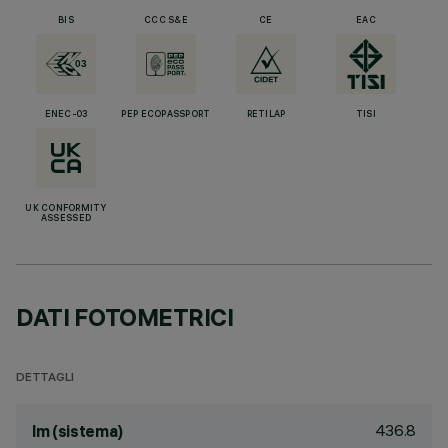
BIS
CCC S&E
CE
EAC
ENEC-03
PEP ECOPASSPORT
RETILAP
TISI
UK CONFORMITY
ASSESSED
DATI FOTOMETRICI
DETTAGLI
436.8
lm (sistema)