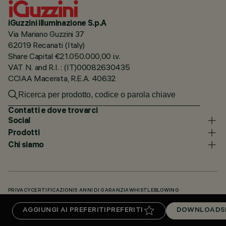
iGuzzini illuminazione S.p.A
Via Mariano Guzzini 37
62019 Recanati (Italy)
Share Capital €21.050.000,00 i.v.
VAT N. and R.I. : (IT)00082630435
CCIAA Macerata, R.E.A. 40632
Contatti e dove trovarci
Social
Prodotti
Chi siamo
PRIVACY
CERTIFICAZIONI
5 ANNI DI GARANZIA
WHISTLEBLOWING
COOKIE POLICY
DICHIARAZIONE DI ACCESSIBILITÀ
I NOSTRI CODICI
AGGIUNGI AI PREFERITI
PREFERITI
DOWNLOADS
KNOWLEDGE BASE (LOGIN NECESSARIO)
DOWNLOADS