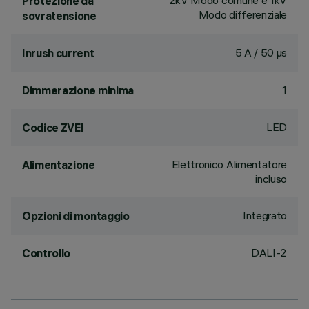
2kV Modo comune e 1kV
Protezione da
Modo differenziale
sovratensione
5 A / 50 µs
Inrush current
1
Dimmerazione minima
LED
Codice ZVEI
Elettronico Alimentatore
Alimentazione
incluso
Integrato
Opzioni di montaggio
DALI-2
Controllo