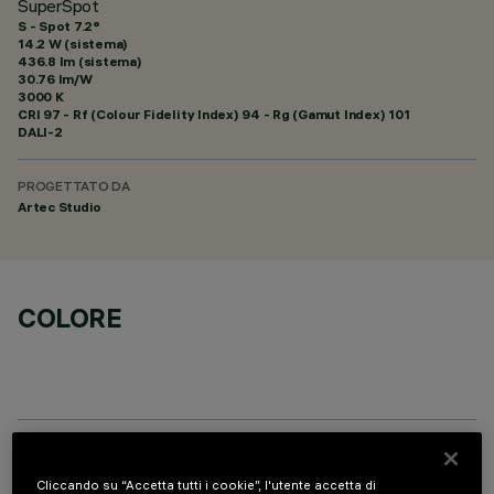
SuperSpot
S - Spot 7.2°
14.2 W (sistema)
436.8 lm (sistema)
30.76 lm/W
3000 K
CRI
97
- Rf (Colour Fidelity Index) 94 - Rg (Gamut Index) 101
DALI-2
PROGETTATO DA
Artec Studio
COLORE
COMPONENTI OPZIONALI
Cliccando su “Accetta tutti i cookie”, l'utente accetta di