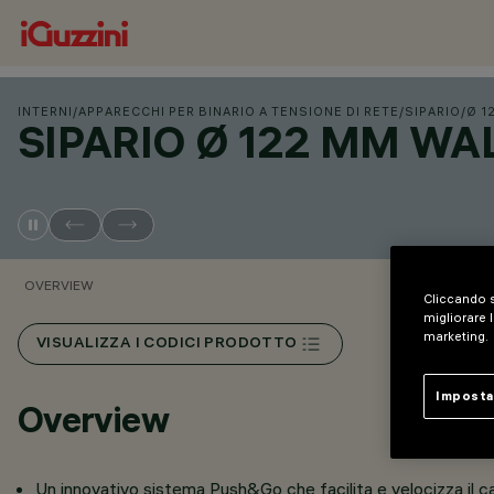
INTERNI
/
APPARECCHI PER BINARIO A TENSIONE DI RETE
/
SIPARIO
/
Ø 1
SIPARIO Ø 122 MM W
OVERVIEW
Cliccando s
migliorare l
marketing.
VISUALIZZA I CODICI PRODOTTO
Imposta
Overview
Un innovativo sistema Push&Go che facilita e velocizza il ca