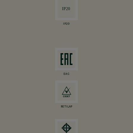
IP20
EAC
RETILAP