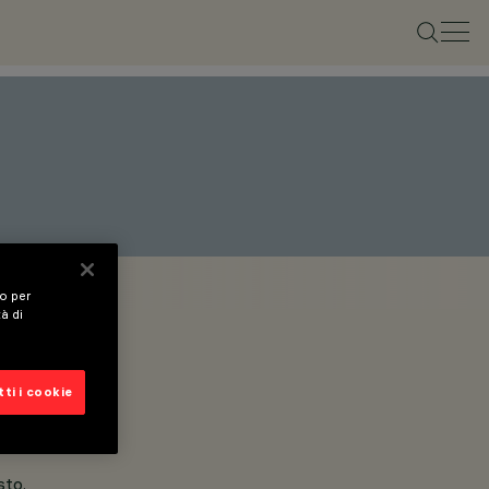
vo per
tà di
ti i cookie
sto.