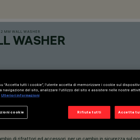
22 MM WALL WASHER
ALL WASHER
u “Accetta tutti i cookie”, l'utente accetta di memorizzare i cookie sul dispositi
a navigazione del sito, analizzare l'utilizzo del sito e assistere nelle nostre attivi
Ulteriori informazioni
zioni cookie
Rifiuta tutti
Accetta tut
mbio di rifrattori ed accessori, per un cambio in sicurezza sul po