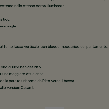
esterno nello stesso corpo illuminante.
astico.
eam angle.
0° attorno l’asse verticale, con blocco meccanico del puntamento.
ono di luce ben definito.
r una maggiore efficienza.
lla parete uniforme dall’alto verso il basso.
 alle versioni Casambi