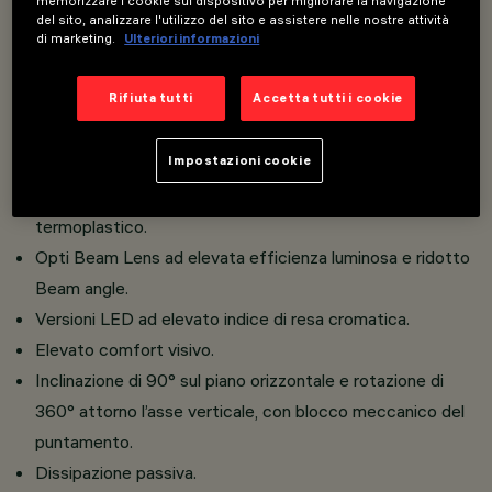
memorizzare i cookie sul dispositivo per migliorare la navigazione
Un innovativo sistema Push&Go che facilita e velocizza il
del sito, analizzare l'utilizzo del sito e assistere nelle nostre attività
cambio di rifrattori ed accessori, per un cambio in
di marketing.
Ulteriori informazioni
sicurezza sul posto.
Rifiuta tutti
Accetta tutti i cookie
Installabili contemporaneamente tre accessori piani ed
uno esterno nello stesso corpo illuminante.
Impostazioni cookie
Installazione a binario tensione di rete.
Realizzato in pressofusione di alluminio e materiale
termoplastico.
Opti Beam Lens ad elevata efficienza luminosa e ridotto
Beam angle.
Versioni LED ad elevato indice di resa cromatica.
Elevato comfort visivo.
Inclinazione di 90° sul piano orizzontale e rotazione di
360° attorno l’asse verticale, con blocco meccanico del
puntamento.
Dissipazione passiva.