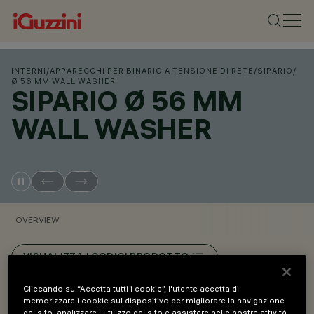
INTERNI
/
APPARECCHI PER BINARIO A TENSIONE DI RETE
/
SIPARIO
/
Ø 56 MM WALL WASHER
SIPARIO Ø 56 MM
WALL WASHER
OVERVIEW
VISUALIZZA I CODICI PRODOTTO
Cliccando su “Accetta tutti i cookie”, l'utente accetta di
Overview
memorizzare i cookie sul dispositivo per migliorare la navigazione
del sito, analizzare l'utilizzo del sito e assistere nelle nostre attività