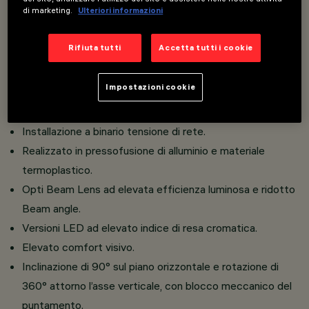
di marketing.
Ulteriori informazioni
Un innovativo sistema Push&Go che facilita e velocizza il
Rifiuta tutti
Accetta tutti i cookie
cambio di rifrattori ed accessori, per un cambio in
sicurezza sul posto.
Impostazioni cookie
Installabili contemporaneamente tre accessori piani ed
uno esterno nello stesso corpo illuminante.
Installazione a binario tensione di rete.
Realizzato in pressofusione di alluminio e materiale
termoplastico.
Opti Beam Lens ad elevata efficienza luminosa e ridotto
Beam angle.
Versioni LED ad elevato indice di resa cromatica.
Elevato comfort visivo.
Inclinazione di 90° sul piano orizzontale e rotazione di
360° attorno l’asse verticale, con blocco meccanico del
puntamento.