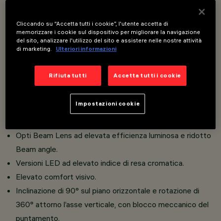
Un innovativo sistema Push&Go che facilita e velocizza il
Cliccando su “Accetta tutti i cookie”, l'utente accetta di
memorizzare i cookie sul dispositivo per migliorare la navigazione
cambio di rifrattori ed accessori, per un cambio in
del sito, analizzare l'utilizzo del sito e assistere nelle nostre attività
di marketing.
Ulteriori informazioni
sicurezza sul posto.
Installabili contemporaneamente tre accessori piani ed
Rifiuta tutti
Accetta tutti i cookie
uno esterno nello stesso corpo illuminante. Installazione
a binario tensione di rete.
Impostazioni cookie
Realizzato in pressofusione di alluminio e materiale
termoplastico.
Opti Beam Lens ad elevata efficienza luminosa e ridotto
Beam angle.
Versioni LED ad elevato indice di resa cromatica.
Elevato comfort visivo.
Inclinazione di 90° sul piano orizzontale e rotazione di
360° attorno l’asse verticale, con blocco meccanico del
puntamento.