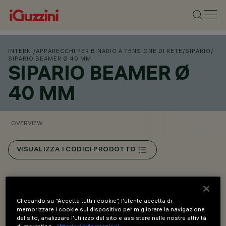
INTERNI
/
APPARECCHI PER BINARIO A TENSIONE DI RETE
/
SIPARIO
/
SIPARIO BEAMER Ø 40 MM
SIPARIO BEAMER Ø
40 MM
OVERVIEW
VISUALIZZA I CODICI PRODOTTO
Overview
Cliccando su “Accetta tutti i cookie”, l'utente accetta di
memorizzare i cookie sul dispositivo per migliorare la navigazione
Installazione a binario tensione di rete.
del sito, analizzare l'utilizzo del sito e assistere nelle nostre attività