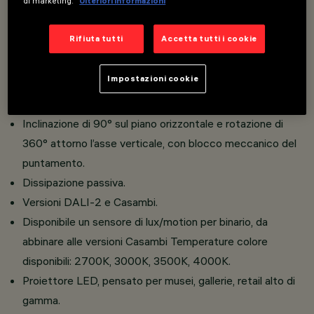
di marketing.
Ulteriori informazioni
Realizzato in pressofusione di alluminio e materiale
termoplastico.
Rifiuta tutti
Accetta tutti i cookie
Lente piano convessa in vetro che migliora le
performance del prodotto.
Impostazioni cookie
Versioni LED ad elevato indice di resa cromatica.
Elevato comfort visivo.
Inclinazione di 90° sul piano orizzontale e rotazione di
360° attorno l’asse verticale, con blocco meccanico del
puntamento.
Dissipazione passiva.
Versioni DALI-2 e Casambi.
Disponibile un sensore di lux/motion per binario, da
abbinare alle versioni Casambi Temperature colore
disponibili: 2700K, 3000K, 3500K, 4000K.
Proiettore LED, pensato per musei, gallerie, retail alto di
gamma.