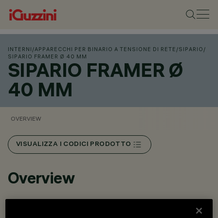
INTERNI
/
APPARECCHI PER BINARIO A TENSIONE DI RETE
/
SIPARIO
/
SIPARIO FRAMER Ø 40 MM
SIPARIO FRAMER Ø
40 MM
OVERVIEW
VISUALIZZA I CODICI PRODOTTO
Overview
Installazione a binario tensione di rete, basetta ad