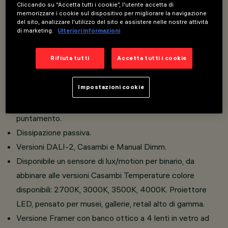
incasso o superficie Realizzato in pressofusione di
Cliccando su “Accetta tutti i cookie”, l'utente accetta di
memorizzare i cookie sul dispositivo per migliorare la navigazione
alluminio e materiale termoplastico.
del sito, analizzare l'utilizzo del sito e assistere nelle nostre attività
di marketing.
Ulteriori informazioni
MoltepliciLenti piano convessa in vetro che migliora le
performance del prodotto.
Rifiuta tutti
Accetta tutti i cookie
Versioni LED ad elevato indice di resa cromatica.
Elevato comfort visivo.
Impostazioni cookie
Inclinazione di 90° sul piano orizzontale e rotazione di
360° attorno l’asse verticale, con blocco meccanico del
puntamento.
Dissipazione passiva.
Versioni DALI-2, Casambi e Manual Dimm.
Disponibile un sensore di lux/motion per binario, da
abbinare alle versioni Casambi Temperature colore
disponibili: 2700K, 3000K, 3500K, 4000K. Proiettore
LED, pensato per musei, gallerie, retail alto di gamma.
Versione Framer con banco ottico a 4 lenti in vetro ad