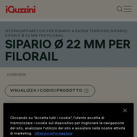
INTERNI
/
APPARECCHI PER BINARIO A BASSA TENSIONE
/
SIPARIO
/
SIPARIO Ø 22 MM PER FILORAIL
SIPARIO Ø 22 MM PER
FILORAIL
OVERVIEW
VISUALIZZA I CODICI PRODOTTO
Overview
Cliccando su “Accetta tutti i cookie”, l'utente accetta di
memorizzare i cookie sul dispositivo per migliorare la navigazione
del sito, analizzare l'utilizzo del sito e assistere nelle nostre attività
Installazione su binario Filorail 48V (16A).
di marketing.
Ulteriori informazioni