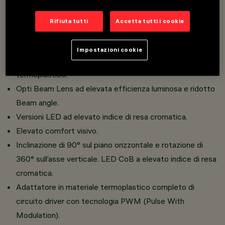
Proiettori miniaturizzati con driver integrato a scomparsa
nell’adattatore.
Rifiuta tutti
Accetta tutti i cookie
Connessione adattatore a binario senza bisogno di
utensili.
Impostazioni cookie
Realizzato in pressofusione di alluminio e materiale
termoplastico.
Opti Beam Lens ad elevata efficienza luminosa e ridotto
Beam angle.
Versioni LED ad elevato indice di resa cromatica.
Elevato comfort visivo.
Inclinazione di 90° sul piano orizzontale e rotazione di
360° sull’asse verticale. LED CoB a elevato indice di resa
cromatica.
Adattatore in materiale termoplastico completo di
circuito driver con tecnologia PWM (Pulse With
Modulation).