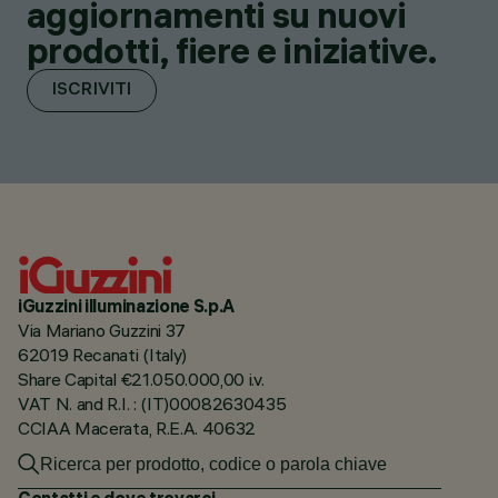
aggiornamenti su nuovi
prodotti, fiere e iniziative.
ISCRIVITI
iGuzzini illuminazione S.p.A
Via Mariano Guzzini 37
62019 Recanati (Italy)
Share Capital €21.050.000,00 i.v.
VAT N. and R.I. : (IT)00082630435
CCIAA Macerata, R.E.A. 40632
Contatti e dove trovarci