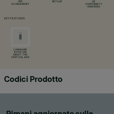
PEP
RETILAP
UK
ECOPASSPORT
CONFORMITY
ASSESSED
KEY FEATURES
LUMINAIRE
ROTATION
ABOUT THE
VERTICAL AXIS
Codici Prodotto
Rimani aggiornato sulle