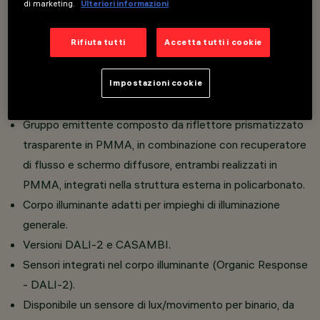
di marketing.
Ulteriori informazioni
Overview
Rifiuta tutti
Accetta tutti i cookie
Installazione a Binario tensione di rete.
Eccellente confort visivo.
Impostazioni cookie
Corpo illuminante con elevatissimi valori di efficienza.
Gruppo emittente composto da riflettore prismatizzato
trasparente in PMMA, in combinazione con recuperatore
di flusso e schermo diffusore, entrambi realizzati in
PMMA, integrati nella struttura esterna in policarbonato.
Corpo illuminante adatti per impieghi di illuminazione
generale.
Versioni DALI-2 e CASAMBI.
Sensori integrati nel corpo illuminante (Organic Response
- DALI-2).
Disponibile un sensore di lux/movimento per binario, da