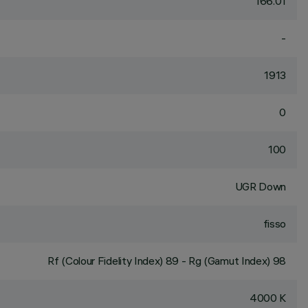
166.01
-
1913
0
100
UGR Down
fisso
Rf (Colour Fidelity Index) 89 - Rg (Gamut Index) 98
4000 K