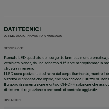
DATI TECNICI
ULTIMO AGGIORNAMENTO: 07/08/2026
DESCRIZIONE
Pannello LED quadrato con sorgente luminosa monocromatica, proge
verniciata bianca, da uno schermo diffusore microprismato in me
chiusura in lamiera.
I LED sono posizionati sul retro del corpo illuminante, mentre il d
sistema di connessione rapido, che non richiede l’utilizzo di utensil
Il gruppo di alimentazione è di tipo ON‑OFF, soluzione che assi
di sistemi di regolazione o protocolli di controllo aggiuntivi.
DIMENSIONI