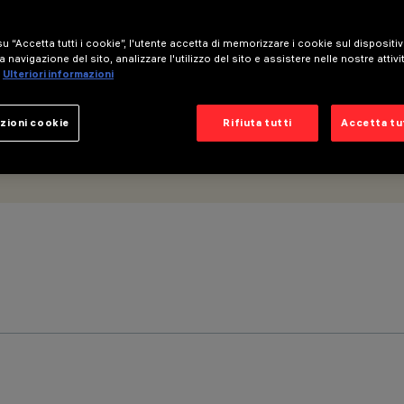
u “Accetta tutti i cookie”, l'utente accetta di memorizzare i cookie sul dispositi
a navigazione del sito, analizzare l'utilizzo del sito e assistere nelle nostre attivi
Ulteriori informazioni
zioni cookie
Rifiuta tutti
Accetta tut