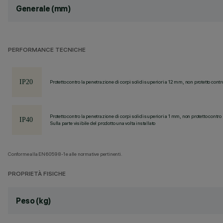
Generale (mm)
PERFORMANCE TECNICHE
Protetto contro la penetrazione di corpi solidi superiori a 12 mm, non protetto contr
Protetto contro la penetrazione di corpi solidi superiori a 1 mm, non protetto contro 
Sulla parte visibile del prodotto una volta installato
Conforme alla EN60598-1 e alle normative pertinenti.
PROPRIETÀ FISICHE
Peso (kg)